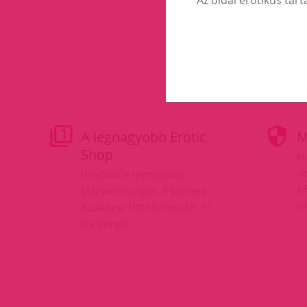
A legnagyobb Erotic
M
Shop
Fe
do
Üzletünk a legnagyobb
Kf
Magyarországon, 3 szinten!
va
Budapest 1077,Baross tér 17.
(Keletinél)