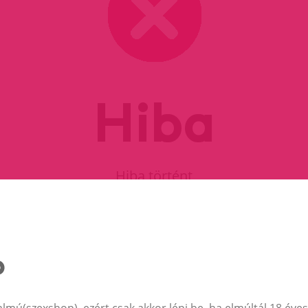
Hiba
Hiba történt
FOLYTASD A VÁSÁRLÁST
almú(szexshop), ezért csak akkor lépj be, ha elmúltál 18 éves