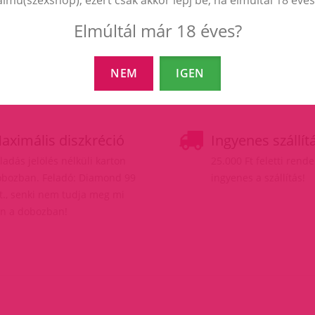
Elmúltál már 18 éves?
NEM
IGEN
aximális diszkréció
Ingyenes szállít
ladás jelölés nélküli karton
25.000 Ft feletti rend
bozban. Feladó: Diamond 99
ingyenes a szállítás!
t., senki nem tudja meg mi
n a dobozban!