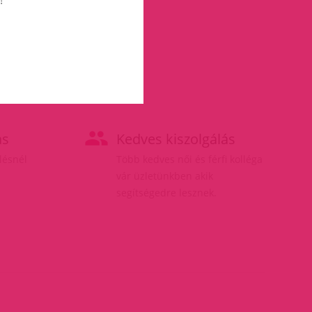
ás
Kedves kiszolgálás
elésnél
Több kedves női és férfi kolléga
vár üzletünkben akik
segítségedre lesznek.