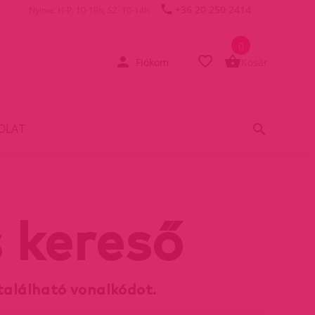
+36 20 250 2414
Nyitva: H-P: 10-19h, SZ: 10-14h
0
Fiókom
Kosár
OLAT
 kereső
található vonalkódot.