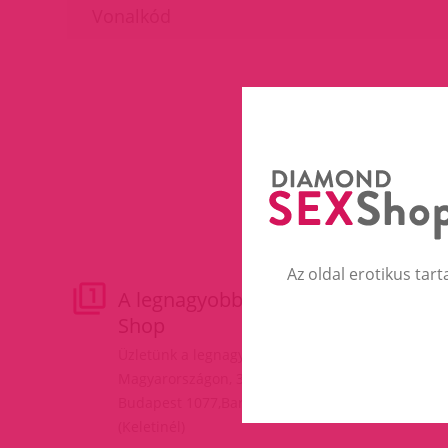
Az oldal erotikus tart
A legnagyobb Erotic
M
Shop
Fe
do
Üzletünk a legnagyobb
Kf
Magyarországon, 3 szinten!
va
Budapest 1077,Baross tér 17.
(Keletinél)