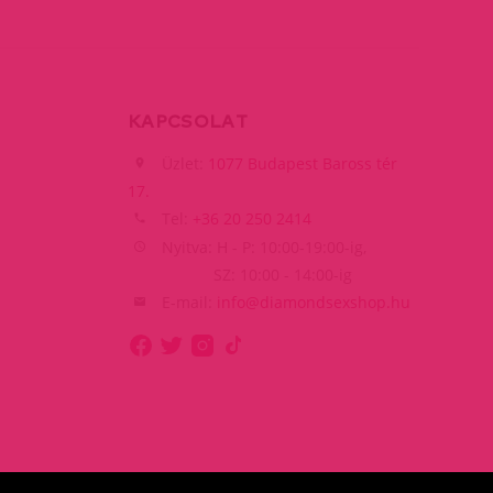
KAPCSOLAT
Üzlet:
1077 Budapest Baross tér
17.
Tel:
+36 20 250 2414
Nyitva: H - P: 10:00-19:00-ig,
SZ: 10:00 - 14:00-ig
E-mail:
info@diamondsexshop.hu