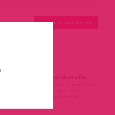
!
ás
Kedves kiszolgálás
elésnél
Több kedves női és férfi kolléga
vár üzletünkben akik
segítségedre lesznek.