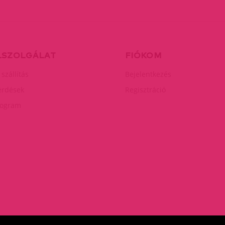
LSZOLGÁLAT
FIÓKOM
 szállítás
Bejelentkezés
érdések
Regisztráció
rogram