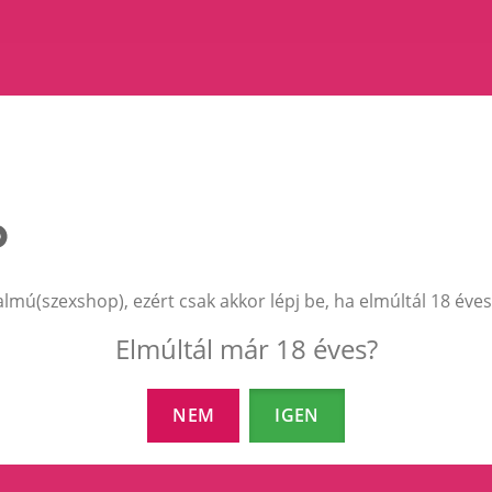
almú(szexshop), ezért csak akkor lépj be, ha elmúltál 18 éves
aximális diszkréció
Ingyenes szállít
Elmúltál már 18 éves?
ladás jelölés nélküli karton
25.000 Ft feletti rend
bozban. Feladó: Diamond 99
ingyenes a szállítás!
t., senki nem tudja meg mi
NEM
IGEN
n a dobozban!