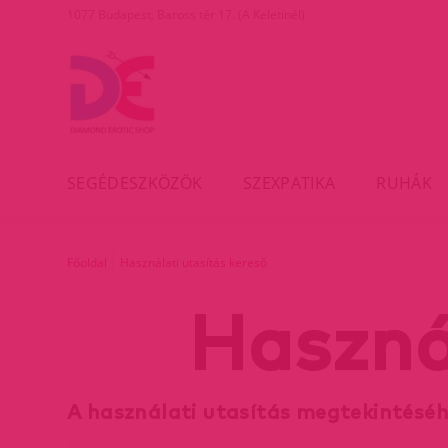
1077 Budapest, Baross tér 17. (A Keletinél)
SEGÉDESZKÖZÖK
SZEXPATIKA
RUHÁK
Főoldal
Használati utasítás kereső
Haszná
A használati utasítás megtekintésé