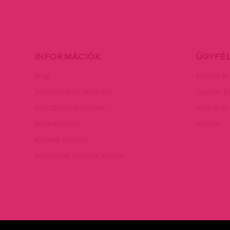
INFORMÁCIÓK
ÜGYFÉ
Blog
Fizetés és
Törzsvásárlói rendszer
Gyakori k
Szerződési feltételek
Partnerp
Adatvédelem
Rólunk
Kiemelt Márkák
Használati utasítás kereső