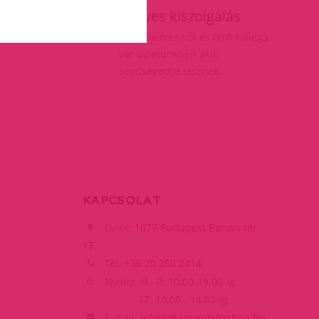
ás
Kedves kiszolgálás
elésnél
Több kedves női és férfi kolléga
vár üzletünkben akik
segítségedre lesznek.
KAPCSOLAT
Üzlet:
1077 Budapest Baross tér
17.
Tel:
+36 20 250 2414
Nyitva: H - P: 10:00-19:00-ig,
SZ: 10:00 - 14:00-ig
E-mail:
info@diamondsexshop.hu