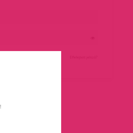
Elfelejtett jelszó?
!