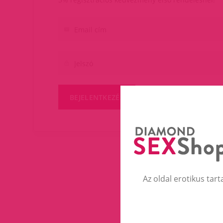
BEJELENTKEZÉS
Az oldal erotikus tart