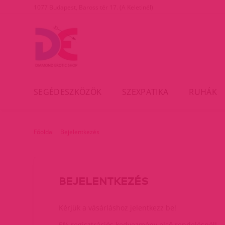
1077 Budapest, Baross tér 17. (A Keletinél)
SEGÉDESZKÖZÖK
SZEXPATIKA
RUHÁK
Főoldal
Bejelentkezés
BEJELENTKEZÉS
Kérjük a vásárláshoz jelentkezz be!
5% regisztrációs kedvezmény első rendelésnél!