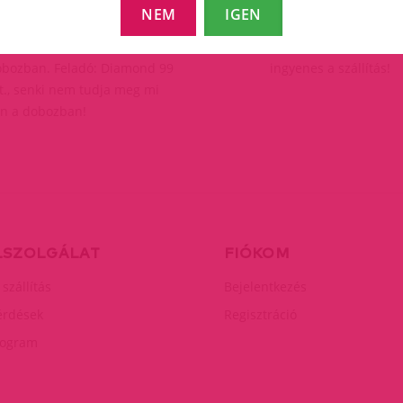
NEM
IGEN
aximális diszkréció
Ingyenes szállít
ladás jelölés nélküli karton
25.000 Ft feletti rend
bozban. Feladó: Diamond 99
ingyenes a szállítás!
t., senki nem tudja meg mi
n a dobozban!
LSZOLGÁLAT
FIÓKOM
 szállítás
Bejelentkezés
érdések
Regisztráció
rogram