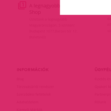
A legnagyobb Erotic
M
Shop
Fe
do
Üzletünk a legnagyobb
Kf
Magyarországon, 3 szinten!
va
Budapest 1077,Baross tér 17.
(Keletinél)
INFORMÁCIÓK
ÜGYFÉ
Blog
Fizetés és
Törzsvásárlói rendszer
Gyakori k
Szerződési feltételek
Partnerp
Adatvédelem
Rólunk
Kiemelt Márkák