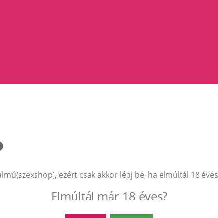
almú(szexshop), ezért csak akkor lépj be, ha elmúltál 18 éves
Elmúltál már 18 éves?