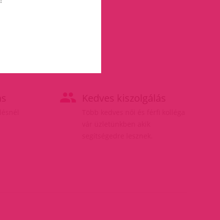
ás
Kedves kiszolgálás
elésnél
Több kedves női és férfi kolléga
vár üzletünkben akik
segítségedre lesznek.