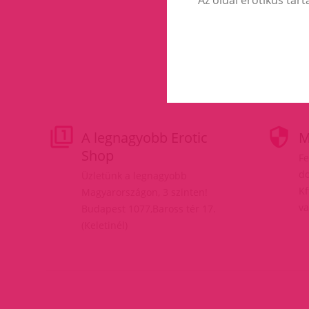
A legnagyobb Erotic
M
Shop
Fe
do
Üzletünk a legnagyobb
Kf
Magyarországon, 3 szinten!
va
Budapest 1077,Baross tér 17.
(Keletinél)