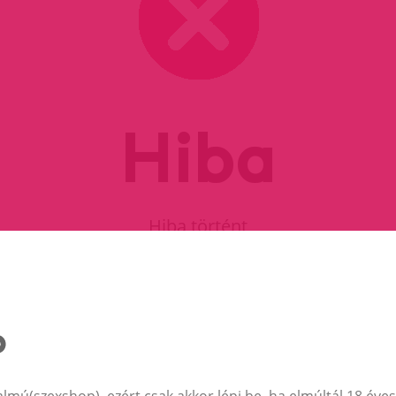
Hiba
Hiba történt
FOLYTASD A VÁSÁRLÁST
almú(szexshop), ezért csak akkor lépj be, ha elmúltál 18 éves