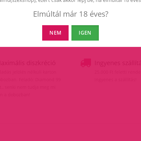
Elmúltál már 18 éves?
NEM
IGEN
aximális diszkréció
Ingyenes szállít
ladás jelölés nélküli karton
25.000 Ft feletti rend
bozban. Feladó: Diamond 99
ingyenes a szállítás!
t., senki nem tudja meg mi
n a dobozban!