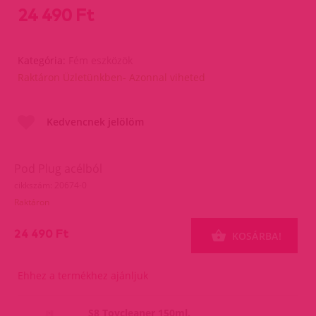
24 490 Ft
Kategória:
Fém eszközök
Raktáron Üzletünkben- Azonnal viheted
Kedvencnek jelölöm
Pod Plug acélból
cikkszám: 20674-0
Raktáron
24 490 Ft
KOSÁRBA!
Ehhez a termékhez ajánljuk
S8 Toycleaner 150ml.