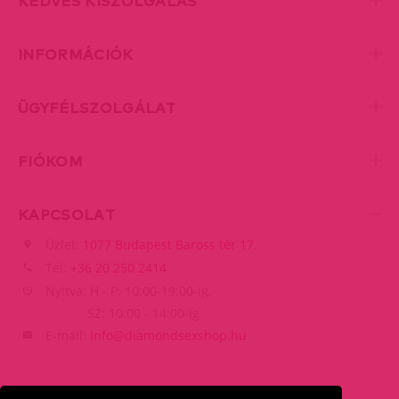
KEDVES KISZOLGÁLÁS
INFORMÁCIÓK
ÜGYFÉLSZOLGÁLAT
FIÓKOM
KAPCSOLAT
Üzlet:
1077 Budapest Baross tér 17.
Tel:
+36 20 250 2414
Nyitva: H - P: 10:00-19:00-ig,
SZ: 10:00 - 14:00-ig
E-mail:
info@diamondsexshop.hu