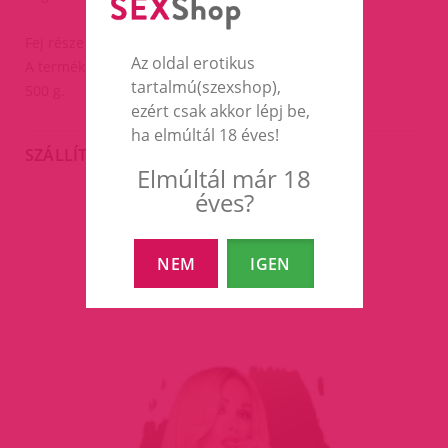
Fej része átmérője:2-4cm
Az oldal erotikus
A termék öszzes hossza 11,5cm
tartalmú(szexshop),
500 g.
ezért csak akkor lépj be,
ha elmúltál 18 éves!
SZÁLLÍTÁS
Elmúltál már 18
éves?
EZEK A TERMÉKEK IS
NEM
IGEN
ÉRDEKELHETNEK TÉGED