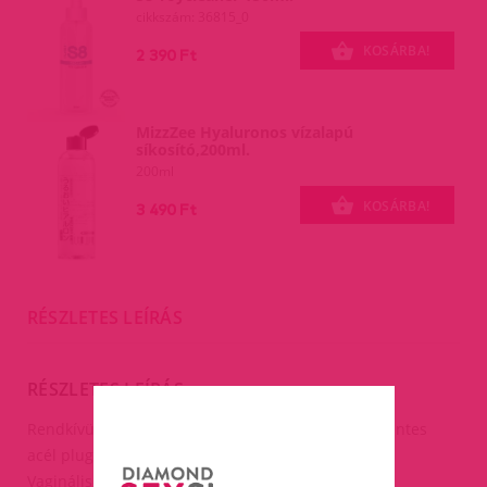
cikkszám: 36815_0
KOSÁRBA!
2 390 Ft
MizzZee Hyaluronos vízalapú
síkosító,200ml.
200ml
KOSÁRBA!
3 490 Ft
RÉSZLETES LEÍRÁS
RÉSZLETES LEÍRÁS
Rendkívül igényes kidolgozású, rozsda és nikkelmentes
acél plug.
Vaginális és anális használathoz.