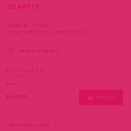
20 490 Ft
Kategória:
Orvos szex
Raktáron Üzletünkben- Azonnal viheted
Kedvencnek jelölöm
Beöntő fecskendő
cikkszám: 6320-0
Raktáron
20 490 Ft
KOSÁRBA!
RÉSZLETES LEÍRÁS