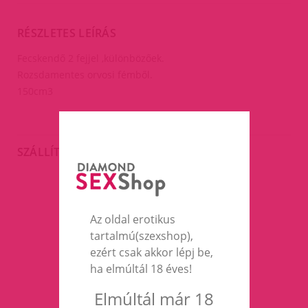
RÉSZLETES LEÍRÁS
Fecskendő 2 fejjel ,különbözőek.
Rozsdamentes orvosi fémből.
150cm3
SZÁLLÍTÁS
EZEK A TERMÉKEK IS
Az oldal erotikus
ÉRDEKELHETNEK TÉGED
tartalmú(szexshop),
ezért csak akkor lépj be,
ha elmúltál 18 éves!
Elmúltál már 18