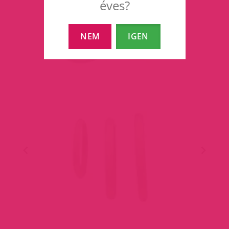
éves?
NEM
IGEN