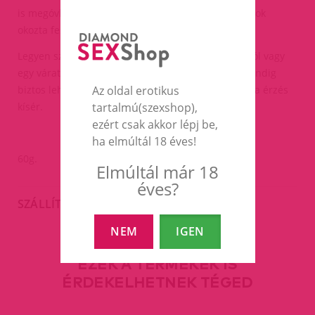
is megóvhassák az izzadtság és a kellemetlen szagok
okozta feszengéstől.
Legyen szó egy hosszú munkanap utáni programról vagy
egy váratlan nyári találkozóról, ezzel a krémmel mindig
Az oldal erotikus
biztos lehetsz benne, hogy odalent is ápolt és tiszta érzés
tartalmú(szexshop),
kísér.
ezért csak akkor lépj be,
ha elmúltál 18 éves!
60g.
Elmúltál már 18
éves?
SZÁLLÍTÁS
NEM
IGEN
EZEK A TERMÉKEK IS
ÉRDEKELHETNEK TÉGED