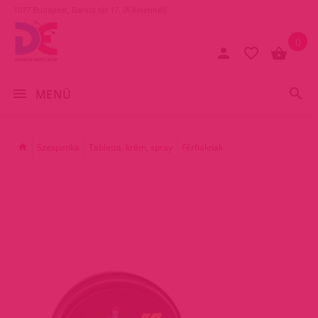
1077 Budapest, Baross tér 17. (A Keletinél)
0
MENÜ
Szexpatika
Tabletta, krém, spray
Férfiaknak