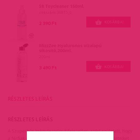
S8 Toycleaner 150ml.
cikkszám: 36815_0
KOSÁRBA!
2 390 Ft
MizzZee Hyaluronos vízalapú
síkosító,200ml.
200ml
KOSÁRBA!
3 490 Ft
RÉSZLETES LEÍRÁS
RÉSZLETES LEÍRÁS
A Szuperhős krémdezodor kifejezetten azért született, hogy
a férfiak ne csak a hónaljukat, hanem az intim területeiket