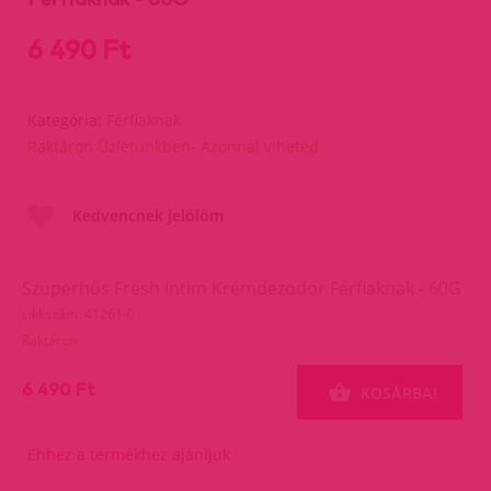
6 490 Ft
Kategória:
Férfiaknak
Raktáron Üzletünkben- Azonnal viheted
Kedvencnek jelölöm
Szuperhős Fresh Intim Krémdezodor Férfiaknak - 60G
cikkszám: 41261-0
Raktáron
6 490 Ft
KOSÁRBA!
Ehhez a termékhez ajánljuk