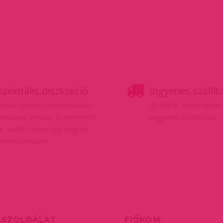
aximális diszkréció
Ingyenes szállít
ladás jelölés nélküli karton
25.000 Ft feletti rend
bozban. Feladó: Diamond 99
ingyenes a szállítás!
t., senki nem tudja meg mi
n a dobozban!
LSZOLGÁLAT
FIÓKOM