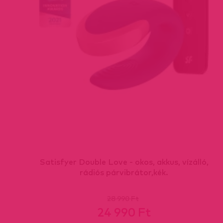
Satisfyer Double Love - okos, akkus, vízálló,
rádiós párvibrátor,kék.
28 990 Ft
24 990 Ft