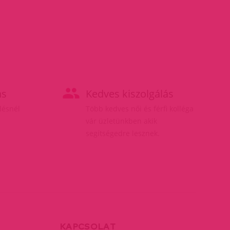
ás
Kedves kiszolgálás
elésnél
Több kedves női és férfi kolléga
vár üzletünkben akik
segítségedre lesznek.
KAPCSOLAT