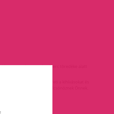
kisebb mennyiség is a másodperc töredéke alatt
i számára készült, aki szereti a kihívásokat és
ességet és intenzív illatot kölcsönöznek Önnek.
!