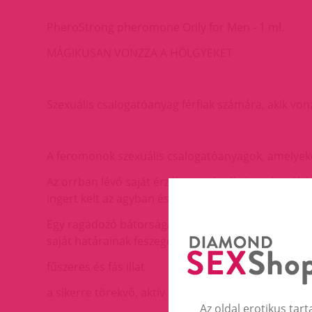
PheroStrong pheromone Only for Men - 1 ml.
MÁGIKUSAN VONZZA A HÖLGYEKET
Szexuális csalogatóanyag férfiak számára, akik vonz
A feromonok szexuális csalogatóanyagok, amelyeke
Az orrban lévő saját érzékszerv érzékeli ezeket, l
ingert kelt az agyban és igy befolyásolja a szexuáli
Egy ragadozó bátorságával lépd át a saját határaid
saját határainak feszegetését. A mandarin vibráló 
fűszeres és fás illat
a sikerre törekvő, aktív férfiak számára alkalmas
Az oldal erotikus tart