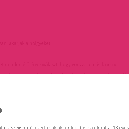
ani akarják a hölgyeket.
t minden élőlény kiválaszt, hogy vonzza a másik nemet.
áthatatlanok, szagtalanok és tudattalanul hatnak - már a leg
s magatartást.
at. A PheroStrong pheromone Only for Men minden olyan férf
jegyei merész fehér pézsmával kombinálva fantasztikus friss
almú(szexshop), ezért csak akkor lépj be, ha elmúltál 18 éves