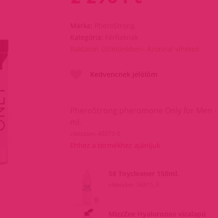
Márka:
PheroStrong
Kategória:
Férfiaknak
Raktáron Üzletünkben- Azonnal viheted
Kedvencnek jelölöm
PheroStrong pheromone Only for Men -
ml.
cikkszám: 40373-0
Ehhez a termékhez ajánljuk
S8 Toycleaner 150ml.
cikkszám: 36815_0
MizzZee Hyaluronos vízalapú