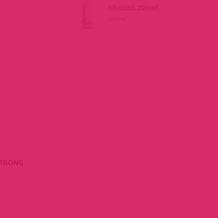
síkosító,200ml.
200ml
STRONG