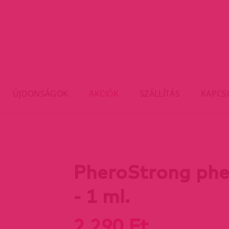
ÚJDONSÁGOK
AKCIÓK
SZÁLLÍTÁS
KAPCS
PheroStrong phe
- 1 ml.
2 290 Ft