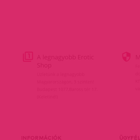
A legnagyobb Erotic
M
Shop
Fe
do
Üzletünk a legnagyobb
Kf
Magyarországon, 3 szinten!
va
Budapest 1077,Baross tér 17.
(Keletinél)
INFORMÁCIÓK
ÜGYFÉ