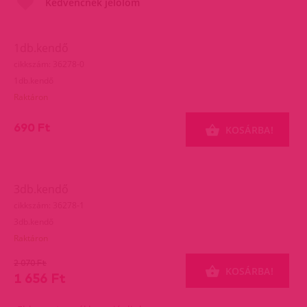
Kedvencnek jelölöm
1db.kendő
cikkszám: 36278-0
1db.kendő
Raktáron
690 Ft
KOSÁRBA!
3db.kendő
cikkszám: 36278-1
3db.kendő
Raktáron
2 070 Ft
KOSÁRBA!
1 656 Ft