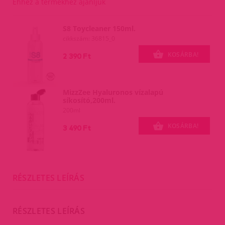
Ehhez a termékhez ajánljuk
S8 Toycleaner 150ml.
cikkszám: 36815_0
KOSÁRBA!
2 390 Ft
MizzZee Hyaluronos vízalapú
síkosító,200ml.
200ml
KOSÁRBA!
3 490 Ft
RÉSZLETES LEÍRÁS
RÉSZLETES LEÍRÁS