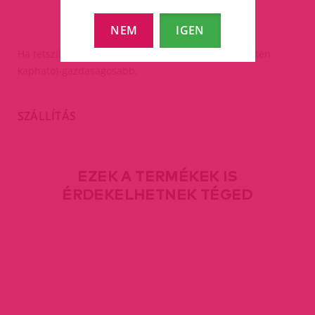
NEM
IGEN
Ha tetszik vedd meg a spray változatot(nálunk szintén
kapható)-gazdaságosabb.
SZÁLLÍTÁS
EZEK A TERMÉKEK IS
ÉRDEKELHETNEK TÉGED