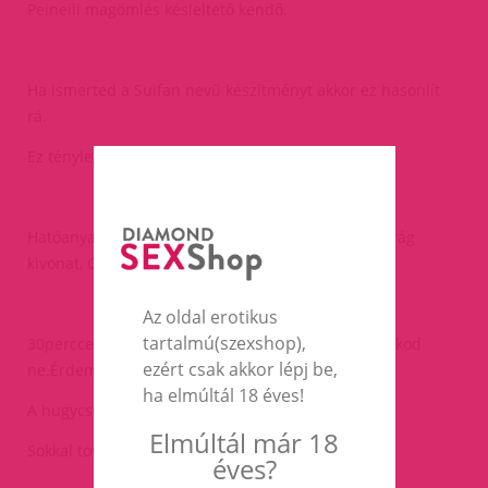
Peineili magömlés késleltető kendő.
Ha ismerted a Suifan nevű készítményt akkor ez hasonlít
rá.
Ez tényleg hatásos!!!
Hatóanyaga:félcserjés japánakác,víz,ginseng,lila virág
kivonat, Cassia kéreg kivonat.
Az oldal erotikus
tartalmú(szexshop),
30perccel aktus előtt töröld meg a péniszed-a makkod
ezért csak akkor lépj be,
ne.Érdemes lemosni utána.
ha elmúltál 18 éves!
A hugycső nyílásba ne töröld bele.
Elmúltál már 18
Sokkal tovább bírod majd az aktust.
éves?