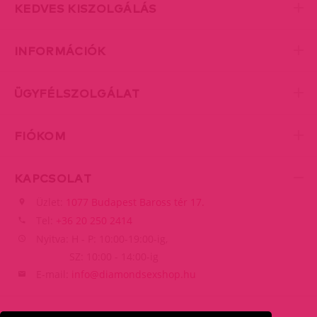
KEDVES KISZOLGÁLÁS
INFORMÁCIÓK
ÜGYFÉLSZOLGÁLAT
FIÓKOM
KAPCSOLAT
Üzlet:
1077 Budapest Baross tér 17.
Tel:
+36 20 250 2414
Nyitva: H - P: 10:00-19:00-ig,
SZ: 10:00 - 14:00-ig
E-mail:
info@diamondsexshop.hu