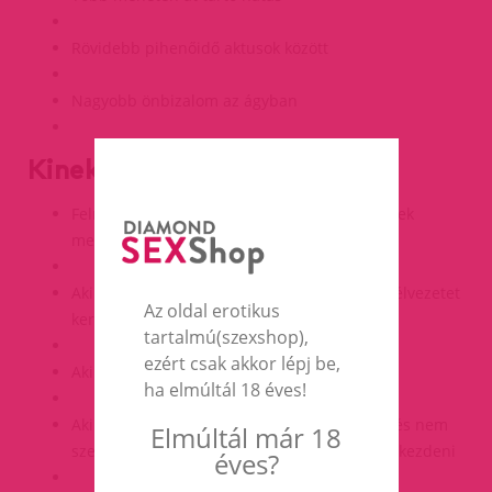
Rövidebb pihenőidő aktusok között
Nagyobb önbizalom az ágyban
Kinek ajánljuk?
Felnőtt férfiaknak, akik időnként szembesülnek
merevedési zavarral
Akik stresszes életmód mellett is maximális élvezetet
Az oldal erotikus
keresnek
tartalmú(szexshop),
ezért csak akkor lépj be,
Akik azonnali hatásra vágynak
ha elmúltál 18 éves!
Akik csak alkalmi problémákat tapasztalnak és nem
Elmúltál már 18
szeretnének rendszeres gyógyszerszedésbe kezdeni
éves?