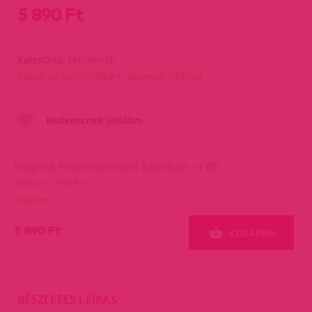
5 890 Ft
Kategória:
Férfiaknak
Raktáron Üzletünkben- Azonnal viheted
Kedvencnek jelölöm
Niagara Potencianövelő kapszula - 4 db
cikkszám: 41348-0
Raktáron
5 890 Ft
KOSÁRBA!
RÉSZLETES LEÍRÁS