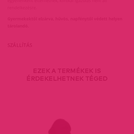
egyénenként eltérhetnek, klinikai igazolás nem áll
rendelkezésre.
Gyermekektől elzárva, hűvös, napfénytől védett helyen
tárolandó.
SZÁLLÍTÁS
EZEK A TERMÉKEK IS
ÉRDEKELHETNEK TÉGED