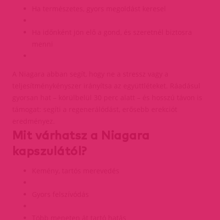
Ha természetes, gyors megoldást keresel
Ha időnként jön elő a gond, és szeretnél biztosra
menni
A Niagara abban segít, hogy ne a stressz vagy a
teljesítménykényszer irányítsa az együttléteket. Ráadásul
gyorsan hat – körülbelül 30 perc alatt – és hosszú távon is
támogat: segíti a regenerálódást, erősebb erekciót
eredményez.
Mit várhatsz a Niagara
kapszulától?
Kemény, tartós merevedés
Gyors felszívódás
Több meneten át tartó hatás