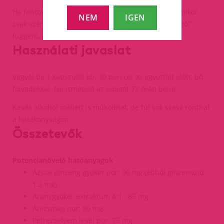
Ha fontos számodra, hogy akkor élvezd a szexet, amikor
NEM
IGEN
csak szeretnéd, és nem akarsz a tested „szeszélyeitől”
függeni, akkor a Niagara jó választás lehet.
Használati javaslat
Vegyél be 1 kapszulát kb. 30 perccel az együttlét előtt, bő
folyadékkal. Ne ismételd az adagot 72 órán belül.
Kevés alkohol mellett is működhet, de túl sok szesz ronthat
a hatékonyságon.
Összetevők
Potencianövelő hatóanyagok
Ázsiai ginzeng gyökér por: 90 mg.(ebből ginzenozid
1.2 mg)
Aranygyökér extraktum 4:1 : 85 mg.
Ánizsmag por: 80 mg.
Petrezselyem levél por: 75 mg.