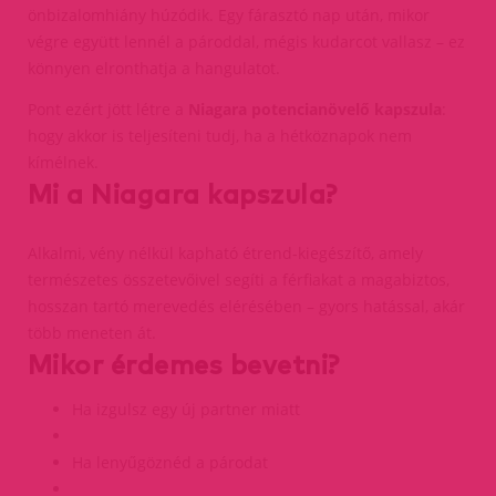
önbizalomhiány húzódik. Egy fárasztó nap után, mikor
végre együtt lennél a pároddal, mégis kudarcot vallasz – ez
könnyen elronthatja a hangulatot.
Pont ezért jött létre a
Niagara potencianövelő kapszula
:
hogy akkor is teljesíteni tudj, ha a hétköznapok nem
kímélnek.
Mi a Niagara kapszula?
Alkalmi, vény nélkül kapható étrend-kiegészítő, amely
természetes összetevőivel segíti a férfiakat a magabiztos,
hosszan tartó merevedés elérésében – gyors hatással, akár
több meneten át.
Mikor érdemes bevetni?
Ha izgulsz egy új partner miatt
Ha lenyűgöznéd a párodat