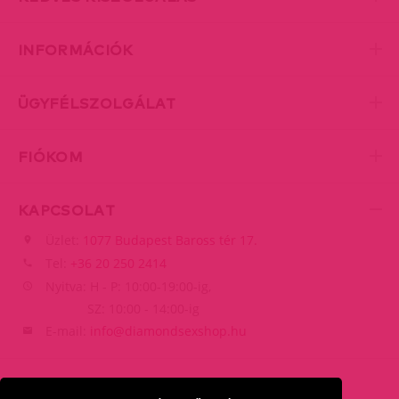
INFORMÁCIÓK
ÜGYFÉLSZOLGÁLAT
FIÓKOM
KAPCSOLAT
Üzlet:
1077 Budapest Baross tér 17.
Tel:
+36 20 250 2414
Nyitva: H - P: 10:00-19:00-ig,
SZ: 10:00 - 14:00-ig
E-mail:
info@diamondsexshop.hu