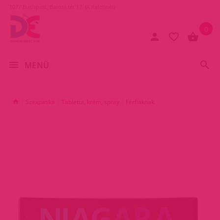
1077 Budapest, Baross tér 17. (A Keletinél)
0
MENÜ
Szexpatika
Tabletta, krém, spray
Férfiaknak