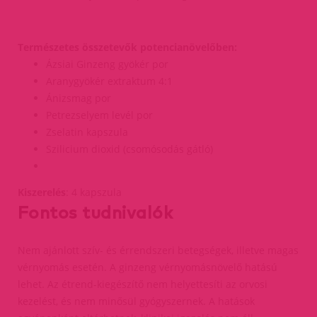
Természetes összetevők potencianövelőben:
Ázsiai Ginzeng gyökér por
Aranygyökér extraktum 4:1
Ánizsmag por
Petrezselyem levél por
Zselatin kapszula
Szilicium dioxid (csomósodás gátló)
Kiszerelés
: 4 kapszula
Fontos tudnivalók
Nem ajánlott szív- és érrendszeri betegségek, illetve magas
vérnyomás esetén. A ginzeng vérnyomásnövelő hatású
lehet. Az étrend-kiegészítő nem helyettesíti az orvosi
kezelést, és nem minősül gyógyszernek. A hatások