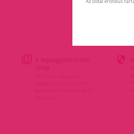
Az oldal erotikus tart
A legnagyobb Erotic
M
Shop
Fe
do
Üzletünk a legnagyobb
Kf
Magyarországon, 3 szinten!
va
Budapest 1077,Baross tér 17.
(Keletinél)