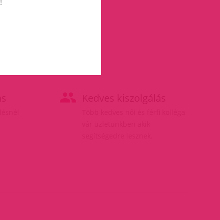
!
ás
Kedves kiszolgálás
elésnél
Több kedves női és férfi kolléga
vár üzletünkben akik
segítségedre lesznek.