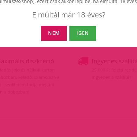
almú(szexshop), ezért csak akkor lépj be, ha elmúltál 18 éves
Elmúltál már 18 éves?
NEM
IGEN
aximális diszkréció
Ingyenes szállít
ladás jelölés nélküli karton
25.000 Ft feletti rend
bozban. Feladó: Diamond 99
ingyenes a szállítás!
t., senki nem tudja meg mi
n a dobozban!