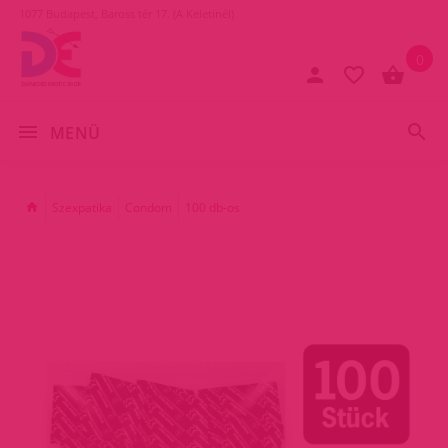
1077 Budapest, Baross tér 17. (A Keletinél)
0
MENÜ
Szexpatika
Condom
100 db-os