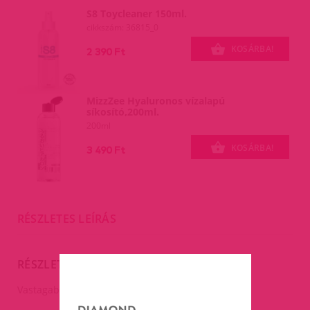
S8 Toycleaner 150ml.
cikkszám: 36815_0
KOSÁRBA!
2 390 Ft
MizzZee Hyaluronos vízalapú
síkosító,200ml.
200ml
KOSÁRBA!
3 490 Ft
RÉSZLETES LEÍRÁS
RÉSZLETES LEÍRÁS
Vastagabb,megerősített óvszerek.