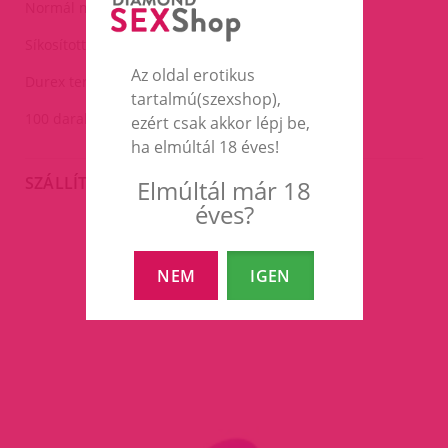
Normál méret.
Síkosított.
Az oldal erotikus
Durex termék.
tartalmú(szexshop),
100 darab.
ezért csak akkor lépj be,
ha elmúltál 18 éves!
SZÁLLÍTÁS
Elmúltál már 18
éves?
EZEK A TERMÉKEK IS
NEM
IGEN
ÉRDEKELHETNEK TÉGED