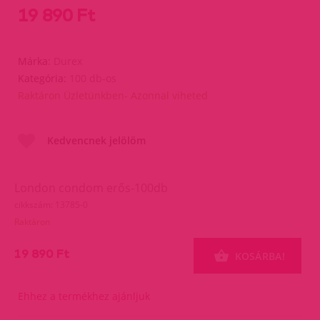
19 890 Ft
Márka:
Durex
Kategória:
100 db-os
Raktáron Üzletünkben- Azonnal viheted
Kedvencnek jelölöm
London condom erős-100db
cikkszám: 13785-0
Raktáron
19 890 Ft
KOSÁRBA!
Ehhez a termékhez ajánljuk