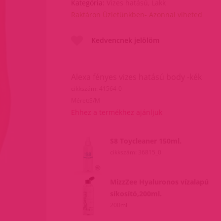
Kategória:
Vizes hatású, Lakk
Raktáron Üzletünkben- Azonnal viheted
Kedvencnek jelölöm
Alexa fényes vizes hatású body -kék
cikkszám: 41564-0
Méret:S/M
Ehhez a termékhez ajánljuk
S8 Toycleaner 150ml.
cikkszám: 36815_0
MizzZee Hyaluronos vízalapú
síkosító,200ml.
200ml