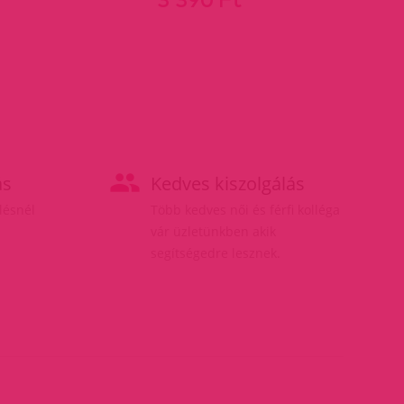
ás
Kedves kiszolgálás
elésnél
Több kedves női és férfi kolléga
vár üzletünkben akik
segítségedre lesznek.