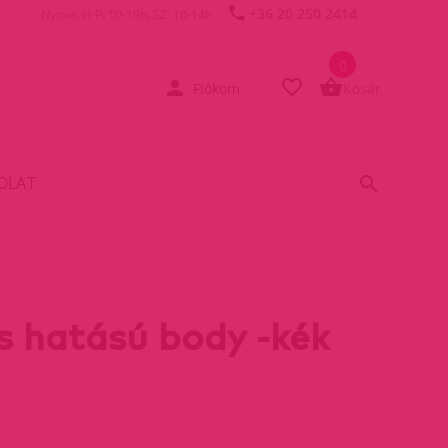
+36 20 250 2414
Nyitva: H-P: 10-19h, SZ: 10-14h
0
Fiókom
Kosár
OLAT
es hatású body -kék