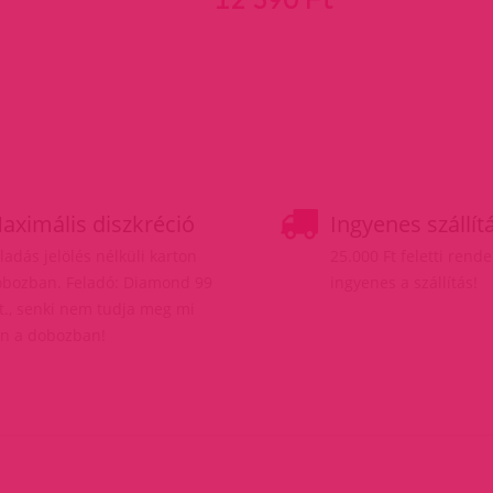
aximális diszkréció
Ingyenes szállít
ladás jelölés nélküli karton
25.000 Ft feletti rend
bozban. Feladó: Diamond 99
ingyenes a szállítás!
t., senki nem tudja meg mi
n a dobozban!