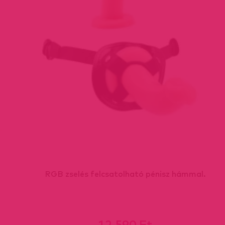
RGB zselés felcsatolható pénisz hámmal.
12 590 Ft