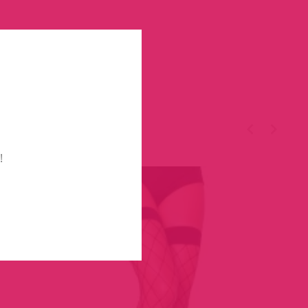
TÉGED
!