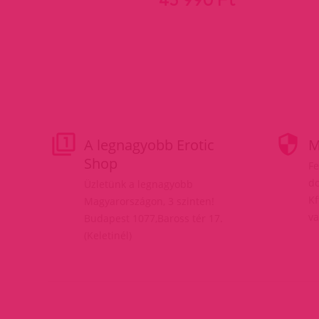
A legnagyobb Erotic
M
Shop
Fe
do
Üzletünk a legnagyobb
Kf
Magyarországon, 3 szinten!
va
Budapest 1077,Baross tér 17.
(Keletinél)