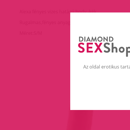
Alexa fényes vizes hatású body -kék.
Rugalmas,fényes anyag.
Méret:S/M
Az oldal erotikus tart