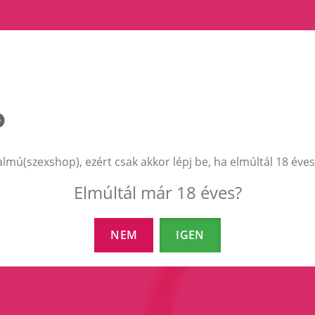
EZEK A TERMÉKEK IS ÉRDEKELHETNEK 
almú(szexshop), ezért csak akkor lépj be, ha elmúltál 18 éves
Elmúltál már 18 éves?
NEM
IGEN