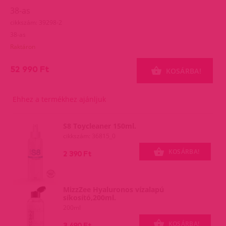
38-as
cikkszám: 39298-2
38-as
Raktáron
52 990 Ft
KOSÁRBA!
Ehhez a termékhez ajánljuk
S8 Toycleaner 150ml.
cikkszám: 36815_0
KOSÁRBA!
2 390 Ft
MizzZee Hyaluronos vízalapú
síkosító,200ml.
200ml
KOSÁRBA!
3 490 Ft