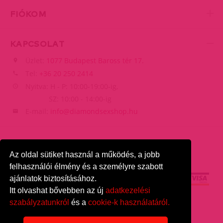
FIÓKOM
KAPCSOLAT
Üzlet:
1077 Budapest Baross tér 17.
Tel:
+36 20 250 2414
Nyitva: H - P: 10:00-19:00-ig,
SZ: 10:00 - 14:00-ig
E-mail:
info@diamondsexshop.hu
Az oldal sütiket használ a működés, a jobb
felhasználói élmény és a személyre szabott
ajánlatok biztosításához.
Itt olvashat bővebben az új
adatkezelési
szabályzatunkról
és a
cookie-k használatáról.
DiamondSexshop
© 2026.
Minden jog fenntartva.