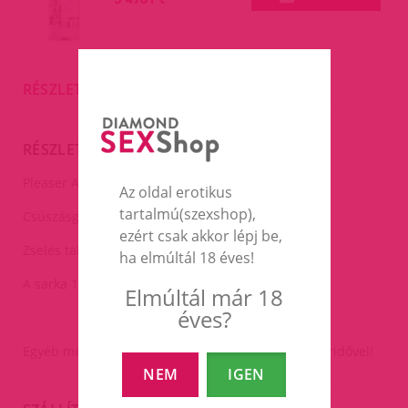
RÉSZLETES LEÍRÁS
RÉSZLETES LEÍRÁS
Pleaser Adore glitteres pink platform szandál.
Az oldal erotikus
tartalmú(szexshop),
Csúszásgátlós recés gumi talp.
ezért csak akkor lépj be,
Zselés talp betét a kényelmes viseletért.
ha elmúltál 18 éves!
A sarka 17cm,a talpa 7cm.
Elmúltál már 18
éves?
Egyéb méret is rendelhető 2-3hetes szállítási határidővel!
NEM
IGEN