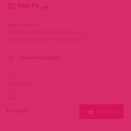
52 990 Ft
-tól
Márka:
Pleaser
Kategória:
Szandál, papucs, csizma
Raktáron Üzletünkben- Azonnal viheted
Kedvencnek jelölöm
37-es
cikkszám: 39298-1
37-es
Raktáron
52 990 Ft
KOSÁRBA!