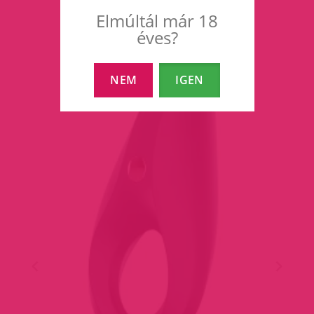
Elmúltál már 18
éves?
NEM
IGEN