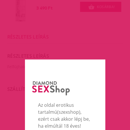
KOSÁRBA!
3 490 Ft
RÉSZLETES LEÍRÁS
RÉSZLETES LEÍRÁS
Felfújható mellek szilikon pánttal.
SZÁLLÍTÁS
Az oldal erotikus
tartalmú(szexshop),
EZEK A TERMÉKEK IS
ezért csak akkor lépj be,
ÉRDEKELHETNEK TÉGED
ha elmúltál 18 éves!