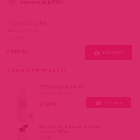
Kedvencnek jelölöm
Felfújható mellek.
cikkszám: 30113-0
Raktáron
2 590 Ft
KOSÁRBA!
Ehhez a termékhez ajánljuk
S8 Toycleaner 150ml.
cikkszám: 36815_0
KOSÁRBA!
2 390 Ft
MizzZee Hyaluronos vízalapú
síkosító,200ml.
200ml