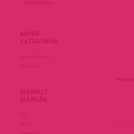
SZEXPATIKA
EGYÉB
KATEGÓRIÁK
Készletkisöprés
Népszerű
Pumpálh
KIEMELT
MÁRKÁK
Pjur
Durex
Obsessive