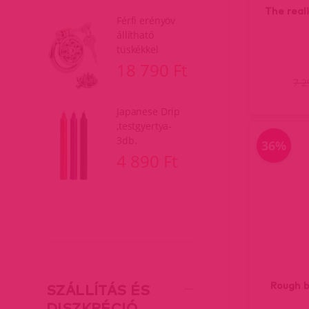
The real
Férfi erényöv
állítható
tüskékkel
18 790 Ft
7 
Japanese Drip
,testgyertya-
3db.
36%
4 890 Ft
Rough 
SZÁLLÍTÁS ÉS
DISZKRÉCIÓ