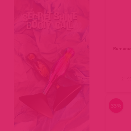
Romance 
21 9
33%