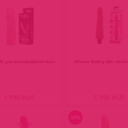
III ,péniszhosszabbító+4cm.
Alfredo Sliding Skin vibrát
1 990 HUF
5 990 HUF
38%