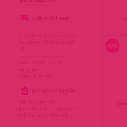
Szállítás és fizetés
9 
Személyes átvétel:ingyenes.
Budapest 1077,Baross tér
49%
17.
--------------------------------
Futár:25.000Ft felett
ingyenes
alatta 990Ft-tól.
Diszkrét csomagolás
100 % diszkréció!
Cybe
Jelöletlen barna dobozban!
Feladó:Diamond 99 Kft.