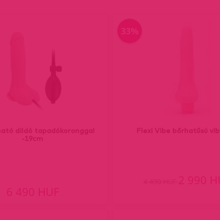
33%
ató dildó tapadókoronggal
Flexi Vibe bőrhatűsú vi
-19cm
2 990 H
4 490 HUF
6 490 HUF