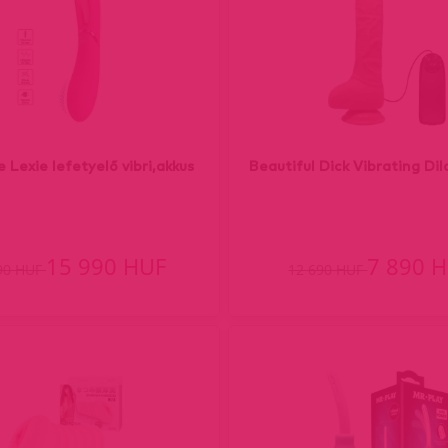
Lexie lefetyelő vibri,akkus
Beautiful Dick Vibrating Di
15 990 HUF
7 890 
90 HUF
12 690 HUF