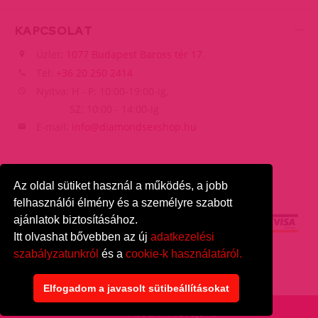
KAPCSOLAT
Üzlet:
1077 Budapest Baross tér 17.
Tel:
+36 20 250 2414
Nyitva: H - P: 10:00-19:00-ig,
SZ: 10:00 - 14:00-ig
E-mail:
info@diamondsexshop.hu
Az oldal sütiket használ a működés, a jobb
felhasználói élmény és a személyre szabott
ajánlatok biztosításához.
Itt olvashat bővebben az új
adatkezelési
szabályzatunkról
és a
cookie-k használatáról.
DiamondSexshop
© 2026.
Minden jog fenntartva.
Elfogadom a javasolt sütibeállításokat
VISSZA A TETEJÉRE