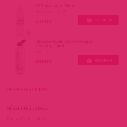
S8 Toycleaner 150ml.
cikkszám: 36815_0
KOSÁRBA!
2 390 Ft
MizzZee Hyaluronos vízalapú
síkosító,200ml.
200ml
KOSÁRBA!
3 490 Ft
RÉSZLETES LEÍRÁS
RÉSZLETES LEÍRÁS
Kimoy párduc jelmez.