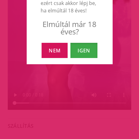
ezért csak akkor lépj be,
ha elmúltál 18 éves!
Elmúltál már 18
éves?
NEM
IGEN
SZÁLLÍTÁS