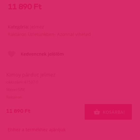
11 890 Ft
Kategória:
Jelmez
Raktáron Üzletünkben- Azonnal viheted
Kedvencnek jelölöm
Kimoy párduc jelmez
cikkszám: 41537-0
Méret:S/M
Raktáron
11 890 Ft
KOSÁRBA!
Ehhez a termékhez ajánljuk