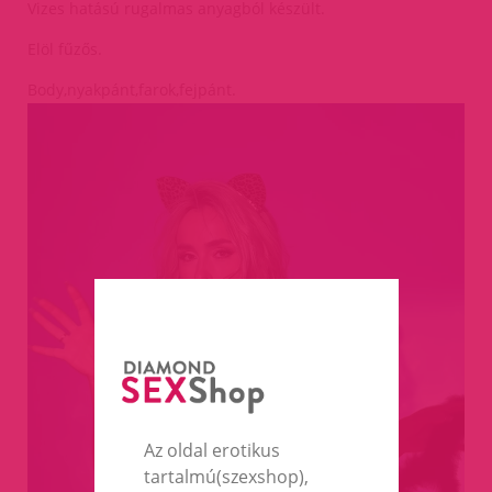
Vizes hatású rugalmas anyagból készült.
Elöl fűzős.
Body,nyakpánt,farok,fejpánt.
Az oldal erotikus
tartalmú(szexshop),