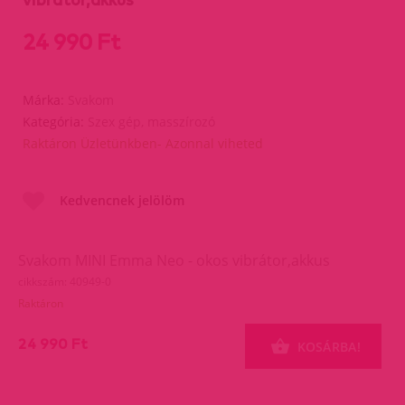
24 990 Ft
Márka:
Svakom
Kategória:
Szex gép, masszírozó
Raktáron Üzletünkben- Azonnal viheted
Kedvencnek jelölöm
Svakom MINI Emma Neo - okos vibrátor,akkus
cikkszám: 40949-0
Raktáron
24 990 Ft
KOSÁRBA!