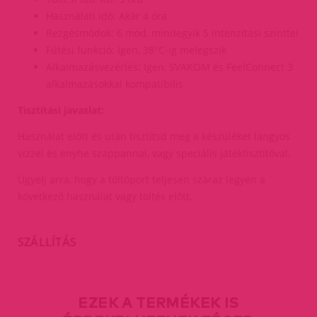
Használati idő: Akár 4 óra
Rezgésmódok: 6 mód, mindegyik 5 intenzitási szinttel
Fűtési funkció: Igen, 38°C-ig melegszik
Alkalmazásvezérlés: Igen, SVAKOM és FeelConnect 3
alkalmazásokkal kompatibilis
Tisztítási javaslat:
Használat előtt és után tisztítsd meg a készüléket langyos
vízzel és enyhe szappannal, vagy speciális játéktisztítóval.
Ügyelj arra, hogy a töltőport teljesen száraz legyen a
következő használat vagy töltés előtt.
SZÁLLÍTÁS
EZEK A TERMÉKEK IS