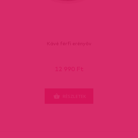
Kávé férfi erényöv
12 990 Ft
RÉSZLETEK