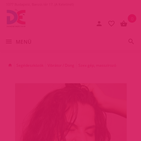
1077 Budapest, Baross tér 17. (A Keletinél)
0
MENÜ
Segédeszközök
Vibrátor / Dong
Szex gép, masszírozó