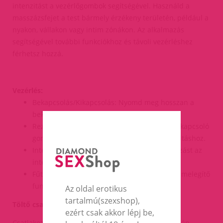
intenzitást a vezérlőgombok segítségével. Használd a
masszázsfejet a test bármely érzékeny területén, például a
nyakon, vállakon vagy intim zónákon. Az alkalmazás
segítségével további funkciókhoz és távoli vezérléshez
férhetsz hozzá.
Vezérlés:
Bekapcsolás/Kikapcsolás: Nyomd meg hosszan a
bekapcsoló gombot.
Rezgésmód váltás: Nyomd meg röviden a bekapcsoló
gombot a különböző rezgésmódok közötti váltáshoz.
Intenzitás szabályozás: Használd az alkalmazást az
intenzitás beállításához.
Fűtés funkció: Nyomd meg a fűtés gombot a melegítő
funkció aktiválásához.
Az oldal erotikus
tartalmú(szexshop),
Töltő csatlakoztatás:
ezért csak akkor lépj be,
Csatlakoztasd a mellékelt USB-kábelt a készülék alján