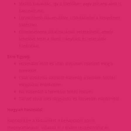
Vízálló kialakítás, így a fürdőben vagy zuhany alatt is
használható.
Újratölthető akkumulátor, USB-kábellel a kényelmes
töltéshez.
Okostelefonos alkalmazással vezérelhető, amely
lehetővé teszi a távoli irányítást és interaktív
funkciókat.
Erre figyelj:
Használat előtt és után alaposan tisztítsd meg a
terméket.
Csak vízbázisú síkosítót használj a szilikon felület
megóvása érdekében.
Ne használd a terméket töltés közben.
Tartsd távol éles tárgyaktól és közvetlen napfénytől.
Hogyan használd:
Kapcsold be a készüléket a bekapcsoló gomb
megnyomásával. Válaszd ki a kívánt rezgésmódot és