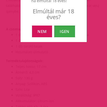
ha elmúltál 18 éves!
található töltőporthoz. A teljes töltés körülbelül 3 órát vesz
Elmúltál már 18
igénybe, és akár 4 órányi használatot biztosít.
éves?
A csomag tartalma:
NEM
IGEN
1 db SVAKOM Mini Emma Neo masszázspálca
1 db USB töltőkábel
1 db tároló tasak
Használati útmutató
Terméktulajdonságok:
Teljes hossz: 17 cm
Átmérő: 4,3 cm
Súly: 130 g
Anyag: Szilikon, ABS
Szín: Lila
Vízállóság: IPX7
Akkumulátor: Lítium-ion
Töltési idő: Kb. 3 óra