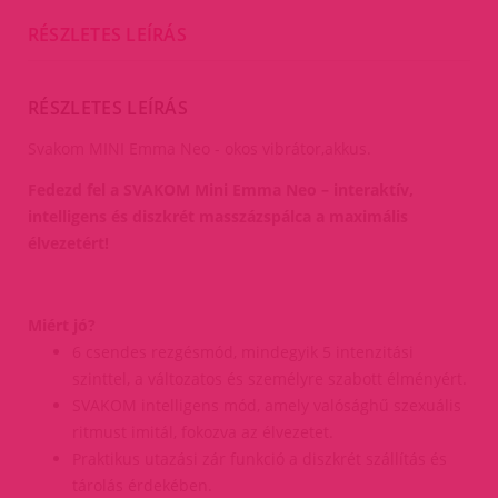
RÉSZLETES LEÍRÁS
RÉSZLETES LEÍRÁS
Svakom MINI Emma Neo - okos vibrátor,akkus.
Fedezd fel a SVAKOM Mini Emma Neo – interaktív,
intelligens és diszkrét masszázspálca a maximális
élvezetért!
Miért jó?
6 csendes rezgésmód, mindegyik 5 intenzitási
szinttel, a változatos és személyre szabott élményért.
SVAKOM intelligens mód, amely valósághű szexuális
ritmust imitál, fokozva az élvezetet.
Praktikus utazási zár funkció a diszkrét szállítás és
tárolás érdekében.