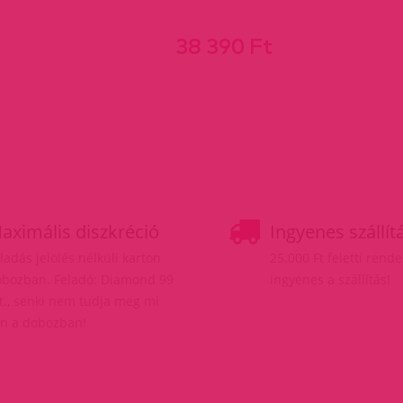
38 390 Ft
aximális diszkréció
Ingyenes szállít
ladás jelölés nélküli karton
25.000 Ft feletti rend
bozban. Feladó: Diamond 99
ingyenes a szállítás!
t., senki nem tudja meg mi
n a dobozban!