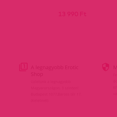
13 990 Ft
A legnagyobb Erotic
M
Shop
Fe
do
Üzletünk a legnagyobb
Kf
Magyarországon, 3 szinten!
va
Budapest 1077,Baross tér 17.
(Keletinél)