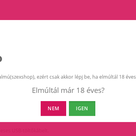
zérlő)
almú(szexshop), ezért csak akkor lépj be, ha elmúltál 18 éves
Elmúltál már 18 éves?
NEM
IGEN
eses USB-töltőkábelt.