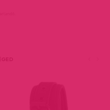
artandó.
TÉGED