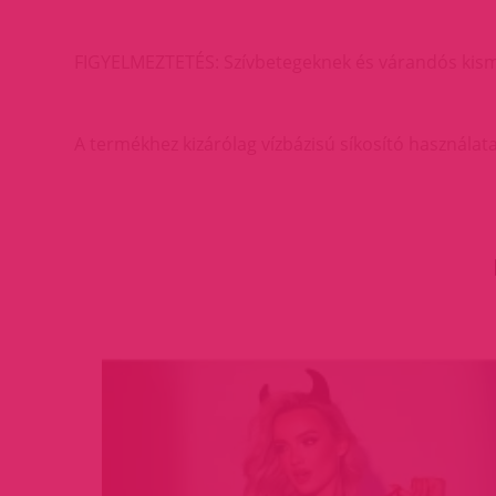
FIGYELMEZTETÉS: Szívbetegeknek és várandós kisma
A termékhez kizárólag vízbázisú síkosító használata