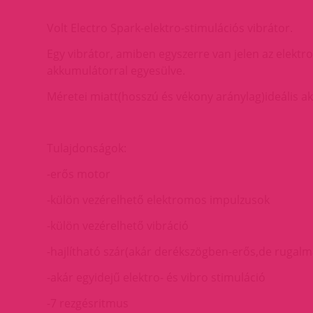
Volt Electro Spark-elektro-stimulációs vibrátor.
Egy vibrátor, amiben egyszerre van jelen az elektr
akkumulátorral egyesülve.
Méretei miatt(hosszú és vékony aránylag)ideális aká
Tulajdonságok:
-erős motor
-külön vezérelhető elektromos impulzusok
-külön vezérelhető vibráció
-hajlítható szár(akár derékszögben-erős,de rugalm
-akár egyidejű elektro- és vibro stimuláció
-7 rezgésritmus