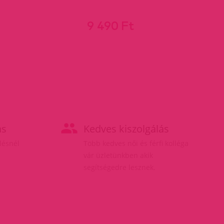
9 490 Ft
ás
Kedves kiszolgálás
elésnél
Több kedves női és férfi kolléga
vár üzletünkben akik
segítségedre lesznek.