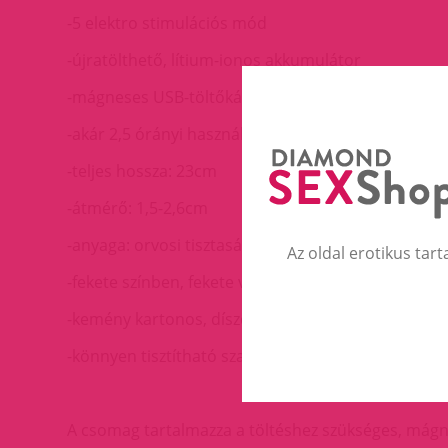
-5 elektro stimulációs mód
-újratölthető, lítium-ionos akkumulátor
-mágneses USB-töltőkábel
-akár 2,5 órányi használat egy feltöltéssel
-teljes hossza: 23cm
-átmérő: 1,5-2,6cm
-anyaga: orvosi tisztaságú, platina-szilikon, ABS (ve
Az oldal erotikus tart
-fekete színben, fekete vezérlővel
-kemény kartonos, díszdobozos csomagolás
-könnyen tisztítható szappanos vízzel
A csomag tartalmazza a töltéshez szükséges, mágn