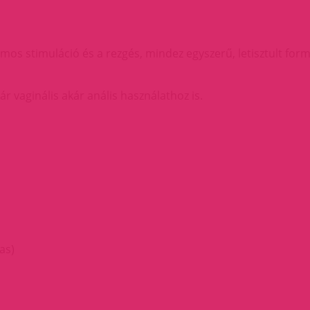
omos stimuláció és a rezgés, mindez egyszerű, letisztult fo
r vaginális akár anális használathoz is.
as)