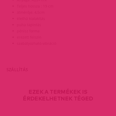
Teljes hossza : 19 cm
átmérője: 4,5cm
élethű kialakítás
puha tapintás
pénisz forma
erezett felszín
szabályozható vibráció
SZÁLLÍTÁS
EZEK A TERMÉKEK IS
ÉRDEKELHETNEK TÉGED