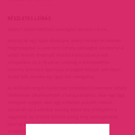
RÉSZLETES LEÍRÁS
SIMPLY SPONTANEOUS valósághű vibrátor-19 cm.
Készülj fel egy olyan élményre, amely minden érzékedet
megmozgatja! A Loveclone Simply valósághű vibrátorral a
valódi érintés élményét viheted hálószobád privát
színpadára. Ez a 19 cm-es szépség a testszövethez
hasonló, bőrszerű tapintású anyagból készült, ami olyan
érzést kelt, mintha egy igazi bőr simogatna.
Az állítható rezgési funkcióval rendelkező Loveclone Simply
tökéletesen alkalmazkodik a hangulatodhoz. Akár egy lágy,
simogató rezgést, akár egy erőteljes, pulzáló ritmust
szeretnél, ez a vibrátor mindig képes lesz kielégíteni a
vágyaidat. Az erezett felülete pedig még valósághűbbé
teszi az élményt, hiszen minden egyes rezdülés
érzékelhető lesz.