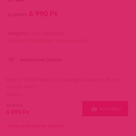
6 990 Ft
11 990 Ft
Kategória:
Luxus, bőrhatású
Raktáron Üzletünkben- Azonnal viheted
Kedvencnek jelölöm
SIMPLY SPONTANEOUS valósághű vibrátor-19 cm
cikkszám: 41667-0
Raktáron
11 990 Ft
KOSÁRBA!
6 990 Ft
Ehhez a termékhez ajánljuk