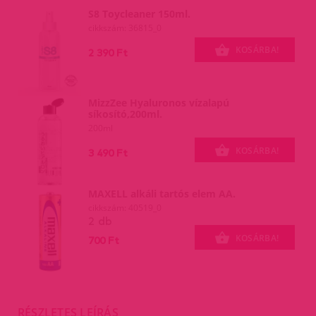
S8 Toycleaner 150ml.
cikkszám: 36815_0
KOSÁRBA!
2 390 Ft
MizzZee Hyaluronos vízalapú
síkosító,200ml.
200ml
KOSÁRBA!
3 490 Ft
MAXELL alkáli tartós elem AA.
cikkszám: 40519_0
2 db
KOSÁRBA!
700 Ft
RÉSZLETES LEÍRÁS