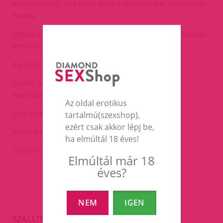
Péniszformájú, test színű dildó, tapadótalppal, hangsúlyos
makkal.
Újfajta anyagból készült(kétrétegű)külseje puhább belseje
keményebb(mint az igazi).
A pénisz törzsén húzogatható a bőr.
Élethű, bársonyos anyagból, vaginális és anális
használathoz is egyaránt alkalmas.
Az oldal erotikus
Erős tapadókoronggal.
tartalmú(szexshop),
ezért csak akkor lépj be,
Átmérője:4,2cm.
ha elmúltál 18 éves!
Teljes hossza:23cm(használható:17cm).
Elmúltál már 18
éves?
NEM
IGEN
SZÁLLÍTÁS