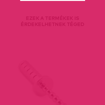
EZEK A TERMÉKEK IS
ÉRDEKELHETNEK TÉGED