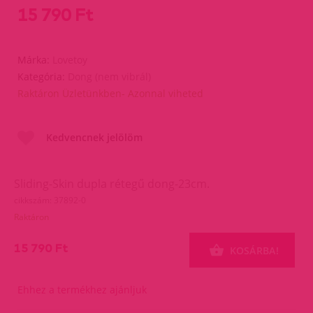
15 790 Ft
Márka:
Lovetoy
Kategória:
Dong (nem vibrál)
Raktáron Üzletünkben- Azonnal viheted
Kedvencnek jelölöm
Sliding-Skin dupla rétegű dong-23cm.
cikkszám: 37892-0
Raktáron
15 790 Ft
KOSÁRBA!
Ehhez a termékhez ajánljuk