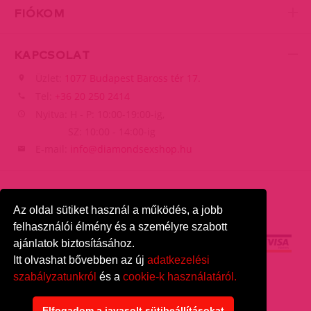
FIÓKOM
KAPCSOLAT
Üzlet:
1077 Budapest Baross tér 17.
Tel:
+36 20 250 2414
Nyitva: H - P: 10:00-19:00-ig,
SZ: 10:00 - 14:00-ig
E-mail:
info@diamondsexshop.hu
Az oldal sütiket használ a működés, a jobb
felhasználói élmény és a személyre szabott
ajánlatok biztosításához.
Itt olvashat bővebben az új
adatkezelési
szabályzatunkról
és a
cookie-k használatáról.
DiamondSexshop
© 2026.
Minden jog fenntartva.
Elfogadom a javasolt sütibeállításokat