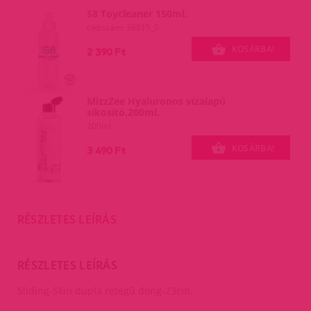
S8 Toycleaner 150ml.
cikkszám: 36815_0
KOSÁRBA!
2 390 Ft
MizzZee Hyaluronos vízalapú
síkosító,200ml.
200ml
KOSÁRBA!
3 490 Ft
RÉSZLETES LEÍRÁS
RÉSZLETES LEÍRÁS
Sliding-Skin dupla rétegű dong-23cm.