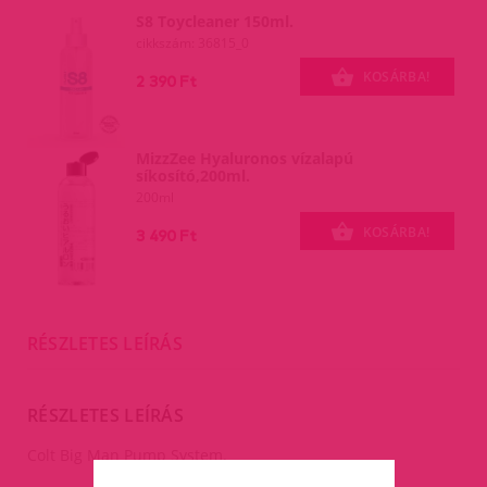
S8 Toycleaner 150ml.
cikkszám: 36815_0
KOSÁRBA!
2 390 Ft
MizzZee Hyaluronos vízalapú
síkosító,200ml.
200ml
KOSÁRBA!
3 490 Ft
RÉSZLETES LEÍRÁS
RÉSZLETES LEÍRÁS
Colt Big Man Pump System.