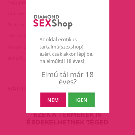
Nagy péniszpumpa leeresztő szeleppel.
Jobb erekció érhető el vele.
Pénisz nagyobbításra is lehet használni.
síkosító használata ajánlott
Az oldal erotikus
tartalmú(szexshop),
hossza :28cm
ezért csak akkor lépj be,
átmérő :6,3cm
ha elmúltál 18 éves!
Elmúltál már 18
éves?
SZÁLLÍTÁS
NEM
IGEN
EZEK A TERMÉKEK IS
ÉRDEKELHETNEK TÉGED