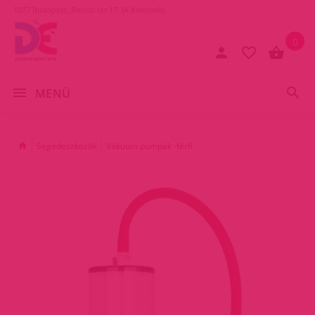
1077 Budapest, Baross tér 17. (A Keletinél)
0
MENÜ
Segédeszközök
Vákuum pumpák -férfi