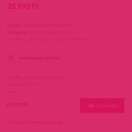
25 990 Ft
Márka:
California Exotic Novelties
Kategória:
Vákuum pumpák -férfi
Raktáron Üzletünkben- Azonnal viheted
Kedvencnek jelölöm
Colt Big Man Pump System.
cikkszám: 35006-0
Raktáron
25 990 Ft
KOSÁRBA!
Ehhez a termékhez ajánljuk