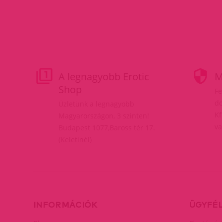
A legnagyobb Erotic
M
Shop
Fe
do
Üzletünk a legnagyobb
Kf
Magyarországon, 3 szinten!
va
Budapest 1077,Baross tér 17.
(Keletinél)
INFORMÁCIÓK
ÜGYFÉ