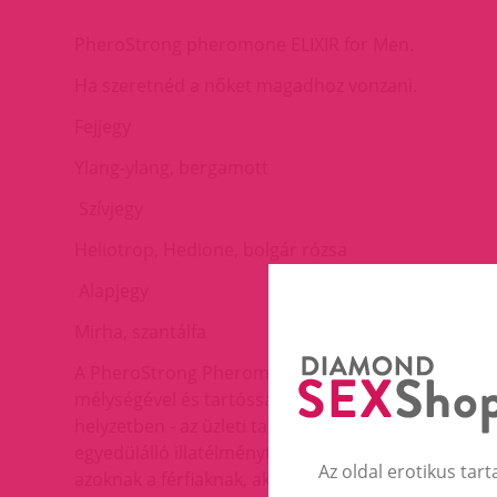
PheroStrong pheromone ELIXIR for Men.
Ha szeretnéd a nőket magadhoz vonzani.
Fejjegy
Ylang-ylang, bergamott
Szívjegy
Heliotrop, Hedione, bolgár rózsa
Alapjegy
Mirha, szantálfa
A PheroStrong Pheromone Elixir For Men egy prémium 
mélységével és tartósságával, a kompromisszumoka
helyzetben - az üzleti találkozóktól az esti kiruccan
egyedülálló illatélményt nyújtva. A PheroStrong P
Az oldal erotikus tart
azoknak a férfiaknak, akik értékelik a minőséget é