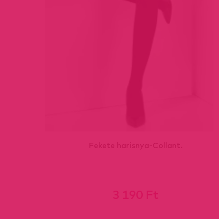
SS.
Fekete harisnya-Collant.
3 190 Ft