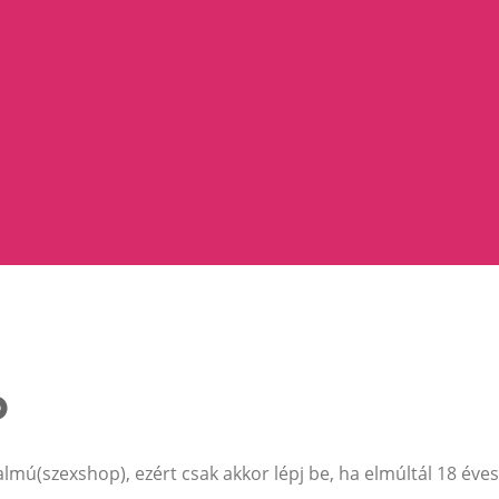
illat, amely újraértelmezi az eleganciát és a férfiasságot. 
t nem tűrő modern férfi számára tervezve. Az exkluzív ill
ásokig - kiemeljük a karizmáját és magabiztosságát. Ez az illa
heromone Elixir For Men nem csupán egy parfüm, hanem a luxu
almú(szexshop), ezért csak akkor lépj be, ha elmúltál 18 éves
s szeretnének kitűnni a tömegből.