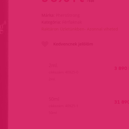
-tól
Márka:
PheroStrong
Kategória:
Férfiaknak
Raktáron Üzletünkben- Azonnal viheted
Kedvencnek jelölöm
2ml.
3 890 
cikkszám: 40925-0
2ml.
50ml
31 89
cikkszám: 40925-1
50ml