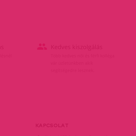
ás
Kedves kiszolgálás
elésnél
Több kedves női és férfi kolléga
vár üzletünkben akik
segítségedre lesznek.
KAPCSOLAT