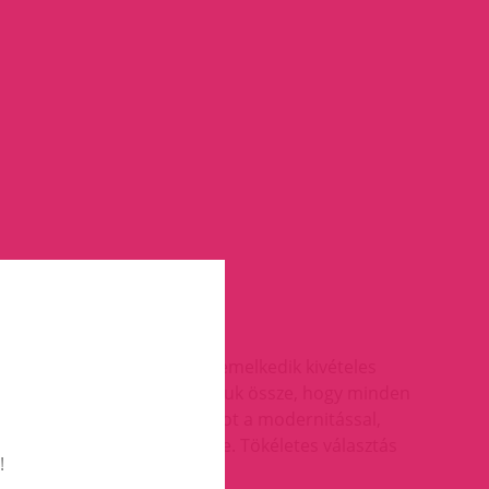
Az Elixir illatkompozíció kiemelkedik kivételes
atjegyeket gondosan válogattuk össze, hogy minden
telixír ötvözi a kifinomultságot a modernitással,
s és a presztízs kifejezése. Tökéletes választás
!