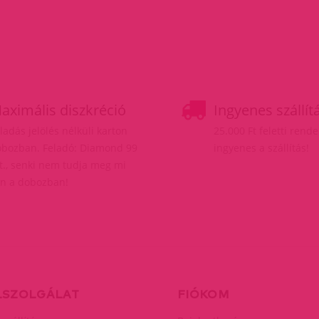
aximális diszkréció
Ingyenes szállít
ladás jelölés nélküli karton
25.000 Ft feletti rend
bozban. Feladó: Diamond 99
ingyenes a szállítás!
t., senki nem tudja meg mi
n a dobozban!
LSZOLGÁLAT
FIÓKOM