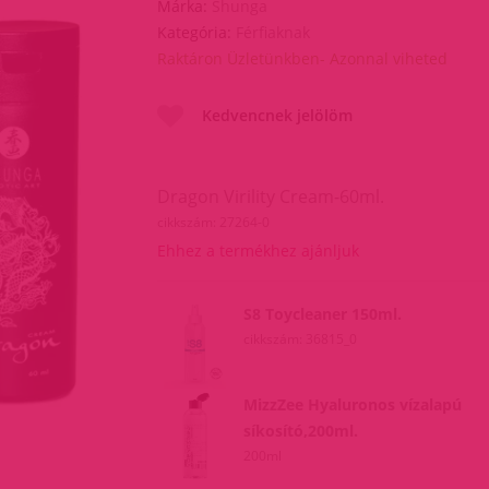
Márka:
Shunga
Kategória:
Férfiaknak
Raktáron Üzletünkben- Azonnal viheted
Kedvencnek jelölöm
Dragon Virility Cream-60ml.
cikkszám: 27264-0
Ehhez a termékhez ajánljuk
S8 Toycleaner 150ml.
cikkszám: 36815_0
MizzZee Hyaluronos vízalapú
síkosító,200ml.
200ml