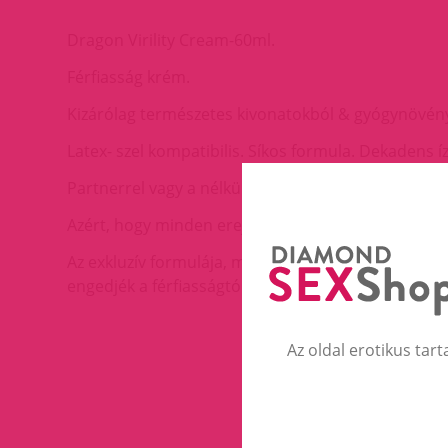
Dragon Virility Cream-60ml.
Férfiasság krém.
Kizárólag természetes kivonatokból & gyógynövén
Latex- szel kompatibilis. Síkos formula. Dekadens í
Partnerrel vagy a nélkül. 30-45 percnyi Tűz & Jég é
Azért, hogy minden erejével megtisztelje partneré
Az exkluzív formulája, mely kizárólag természetes 
engedjék a férfiasságtól duzzadó erejüket és energ
Az oldal erotikus tart