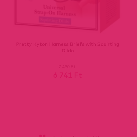
Pretty Kyton Harness Briefs with Squirting
Dildo
7 490 Ft
6 741 Ft