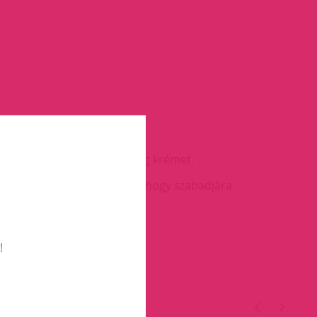
ta az új Dragon TM férfiasság krémet.
 már a legelső használattól, hogy szabadjára
!
TÉGED