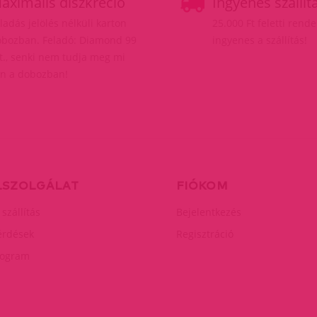
aximális diszkréció
Ingyenes szállít
ladás jelölés nélküli karton
25.000 Ft feletti rend
bozban. Feladó: Diamond 99
ingyenes a szállítás!
t., senki nem tudja meg mi
n a dobozban!
LSZOLGÁLAT
FIÓKOM
 szállítás
Bejelentkezés
érdések
Regisztráció
rogram