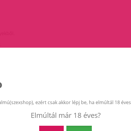
yekből.
z.
rzés a legjobb teljesítményért.
t, miközben a saját élvezetét is fokozza, a SHUNGA megalkot
kivonatokból és gyógynövényekből készült, segít a férfiaknak
iájukat.
almú(szexshop), ezért csak akkor lépj be, ha elmúltál 18 éves
Elmúltál már 18 éves?
EZEK A TERMÉKEK IS ÉRDEKELHETNEK 