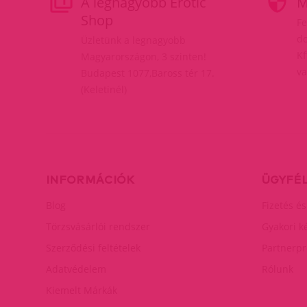
A legnagyobb Erotic
M
Shop
Fe
do
Üzletünk a legnagyobb
Kf
Magyarországon, 3 szinten!
va
Budapest 1077,Baross tér 17.
(Keletinél)
INFORMÁCIÓK
ÜGYFÉ
Blog
Fizetés és
Törzsvásárlói rendszer
Gyakori k
Szerződési feltételek
Partnerp
Adatvédelem
Rólunk
Kiemelt Márkák