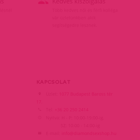
ás
Kedves kiszolgálás
elésnél
Több kedves női és férfi kolléga
vár üzletünkben akik
segítségedre lesznek.
KAPCSOLAT
Üzlet:
1077 Budapest Baross tér
17.
Tel:
+36 20 250 2414
Nyitva: H - P: 10:00-19:00-ig,
SZ: 10:00 - 14:00-ig
E-mail:
info@diamondsexshop.hu