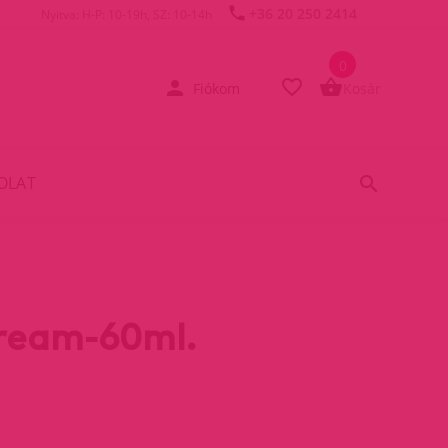
+36 20 250 2414
Nyitva: H-P: 10-19h, SZ: 10-14h
0
Fiókom
Kosár
OLAT
Cream-60ml.