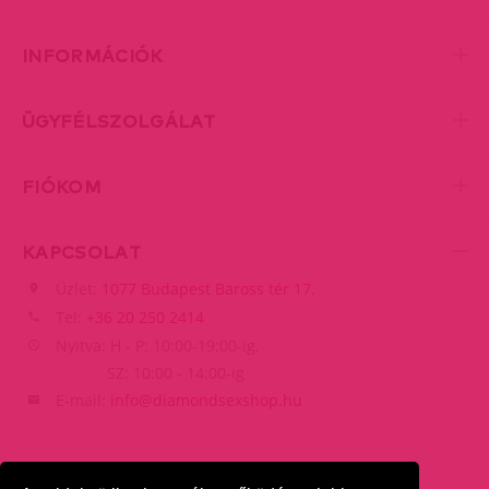
INFORMÁCIÓK
ÜGYFÉLSZOLGÁLAT
FIÓKOM
KAPCSOLAT
Üzlet:
1077 Budapest Baross tér 17.
Tel:
+36 20 250 2414
Nyitva: H - P: 10:00-19:00-ig,
SZ: 10:00 - 14:00-ig
E-mail:
info@diamondsexshop.hu