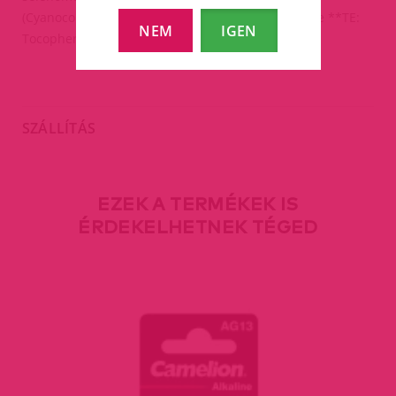
(Cyanocobalamin) (180% RI*). *RI: Reference intake **TE:
NEM
IGEN
Tocopherol equivalent.
SZÁLLÍTÁS
EZEK A TERMÉKEK IS
ÉRDEKELHETNEK TÉGED