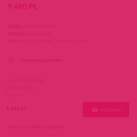
9 490 Ft
Márka:
Cobeco Pharma
Kategória:
Férfiaknak
Raktáron Üzletünkben- Azonnal viheted
Kedvencnek jelölöm
Cum Plus-30caps.
cikkszám: 32812-0
Raktáron
9 490 Ft
KOSÁRBA!
Ehhez a termékhez ajánljuk