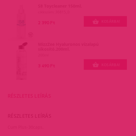
S8 Toycleaner 150ml.
cikkszám: 36815_0
KOSÁRBA!
2 390 Ft
MizzZee Hyaluronos vízalapú
síkosító,200ml.
200ml
KOSÁRBA!
3 490 Ft
RÉSZLETES LEÍRÁS
RÉSZLETES LEÍRÁS
Cum Plus-30caps.