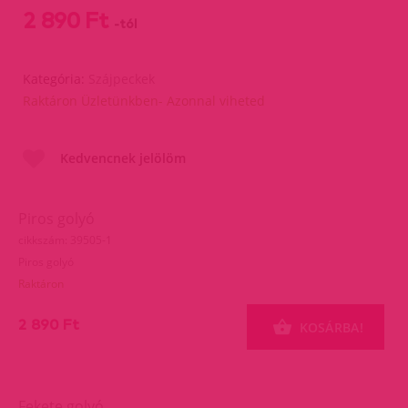
2 890 Ft
-tól
Kategória:
Szájpeckek
Raktáron Üzletünkben- Azonnal viheted
Kedvencnek jelölöm
Piros golyó
cikkszám: 39505-1
Piros golyó
Raktáron
2 890 Ft
KOSÁRBA!
Fekete golyó