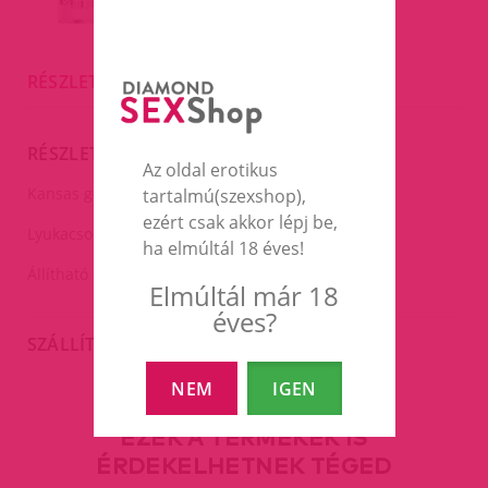
RÉSZLETES LEÍRÁS
RÉSZLETES LEÍRÁS
Az oldal erotikus
Kansas golyós szájpecek.
tartalmú(szexshop),
ezért csak akkor lépj be,
Lyukacsos műanyag golyóval,átmérője:4,5cm.
ha elmúltál 18 éves!
Állítható méretű piros varrásos műbőr pánttal.
Elmúltál már 18
éves?
SZÁLLÍTÁS
NEM
IGEN
EZEK A TERMÉKEK IS
ÉRDEKELHETNEK TÉGED