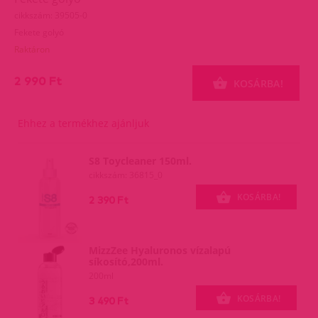
cikkszám: 39505-0
Fekete golyó
Raktáron
2 990 Ft
KOSÁRBA!
Ehhez a termékhez ajánljuk
S8 Toycleaner 150ml.
cikkszám: 36815_0
KOSÁRBA!
2 390 Ft
MizzZee Hyaluronos vízalapú
síkosító,200ml.
200ml
KOSÁRBA!
3 490 Ft