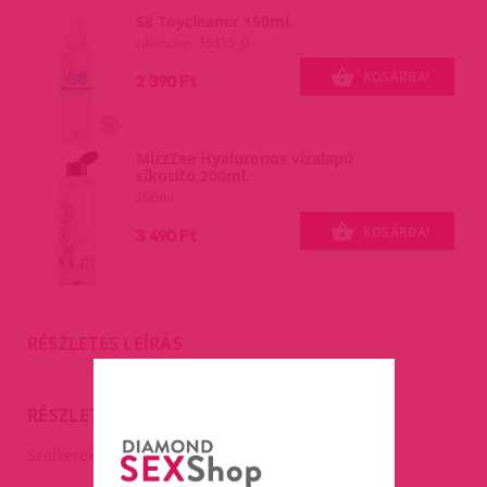
S8 Toycleaner 150ml.
cikkszám: 36815_0
KOSÁRBA!
2 390 Ft
MizzZee Hyaluronos vízalapú
síkosító,200ml.
200ml
KOSÁRBA!
3 490 Ft
RÉSZLETES LEÍRÁS
RÉSZLETES LEÍRÁS
Szélkerék-műanyag.