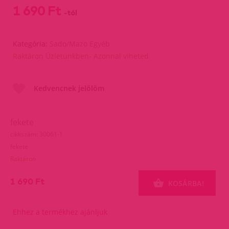
1 690 Ft
-tól
Kategória:
Sado/Mazo Egyéb
Raktáron Üzletünkben- Azonnal viheted
Kedvencnek jelölöm
fekete
cikkszám: 30061-1
fekete
Raktáron
1 690 Ft
KOSÁRBA!
Ehhez a termékhez ajánljuk