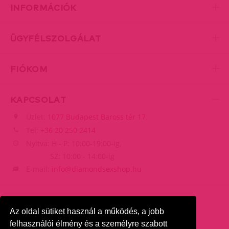
INFORMÁCIÓK
ÜGYFÉLSZOLGÁLAT
FIÓKOM
KAPCSOLAT
Üzlet:
1077 Budapest Baross tér 17.
Tel:
+36 20 250 2414
Nyitva: H - P: 10:00-19:00-ig,
SZ: 10:00 - 14:00-ig
E-mail:
info@diamondsexshop.hu
Az oldal sütiket használ a működés, a jobb
felhasználói élmény és a személyre szabott