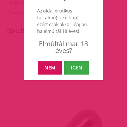
Teljes hossza:8cm.
Az oldal erotikus
Tüskés kerék átmérője:3cm.
tartalmú(szexshop),
ezért csak akkor lépj be,
SZÁLLÍTÁS
ha elmúltál 18 éves!
Elmúltál már 18
éves?
EZEK A TERMÉKEK IS
ÉRDEKELHETNEK TÉGED
NEM
IGEN