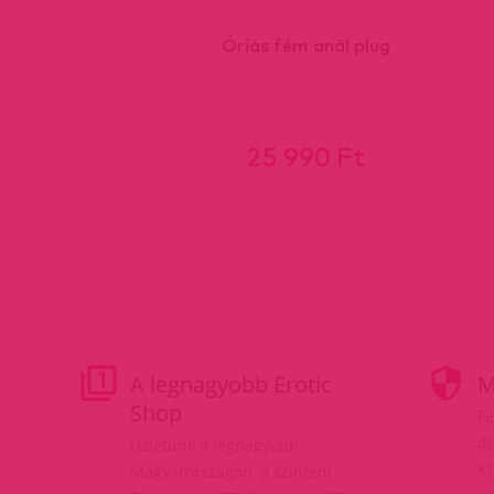
ú ,D
Óriás fém anál plug
25 990 Ft
A legnagyobb Erotic
M
Shop
Fe
do
Üzletünk a legnagyobb
Kf
Magyarországon, 3 szinten!