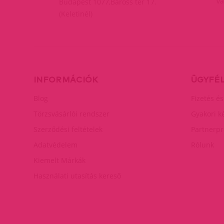
va
Budapest 1077,Baross tér 17.
(Keletinél)
INFORMÁCIÓK
ÜGYFÉ
Blog
Fizetés és
Törzsvásárlói rendszer
Gyakori k
Szerződési feltételek
Partnerp
Adatvédelem
Rólunk
Kiemelt Márkák
Használati utasítás kereső