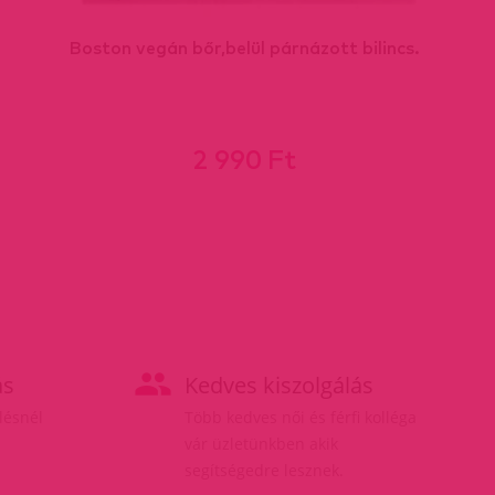
Boston vegán bőr,belül párnázott bilincs.
2 990 Ft
ás
Kedves kiszolgálás
elésnél
Több kedves női és férfi kolléga
vár üzletünkben akik
segítségedre lesznek.