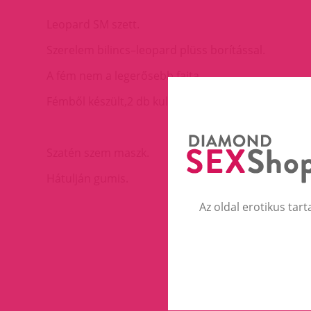
Leopard SM szett.
Szerelem bilincs–leopard plüss borítással.
A fém nem a legerősebb fajta.
Fémből készült,2 db kulccsal.
Szatén szem maszk.
Hátulján gumis.
Az oldal erotikus tart