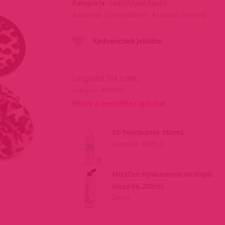
Kategória:
Sado/Mazo Egyéb
Raktáron Üzletünkben- Azonnal viheted
Kedvencnek jelölöm
Leopard SM szett.
cikkszám: 40573-0
Ehhez a termékhez ajánljuk
S8 Toycleaner 150ml.
cikkszám: 36815_0
MizzZee Hyaluronos vízalapú
síkosító,200ml.
200ml