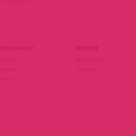
n a dobozban!
LSZOLGÁLAT
FIÓKOM
 szállítás
Bejelentkezés
érdések
Regisztráció
rogram