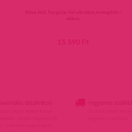
Elisa 4in1 forgó,le-fel vibrátor,melegítős -
akkus.
15 590 Ft
aximális diszkréció
Ingyenes szállít
ladás jelölés nélküli karton
25.000 Ft feletti rend
bozban. Feladó: Diamond 99
ingyenes a szállítás!
t., senki nem tudja meg mi