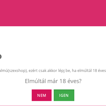
almú(szexshop), ezért csak akkor lépj be, ha elmúltál 18 éves
EZEK A TERMÉKEK IS ÉRDEKELHETNEK 
Elmúltál már 18 éves?
NEM
IGEN