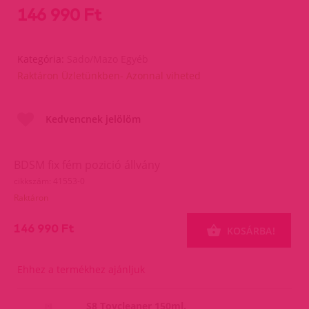
146 990 Ft
Kategória:
Sado/Mazo Egyéb
Raktáron Üzletünkben- Azonnal viheted
Kedvencnek jelölöm
BDSM fix fém pozició állvány
cikkszám: 41553-0
Raktáron
146 990 Ft
KOSÁRBA!
Ehhez a termékhez ajánljuk
S8 Toycleaner 150ml.