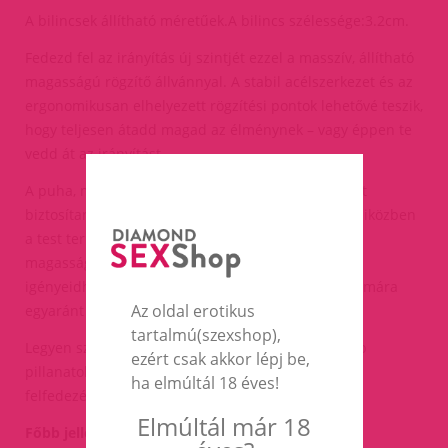
A bilincsek állítható méretűek.A bilincs szélessége:3.2cm.
Fedezd fel az irányítás új szintjét ezzel a masszív, állítható
magasságú rögzítő állvánnyal. A stabil acélszerkezet és az
ergonomikusan elhelyezett rögzítési pontok lehetővé teszik,
hogy teljesen átadd magad az élménynek – vagy éppen te
vedd át az irányítást.
A puha, mégis strapabíró pántok kényelmes tartást
biztosítanak a csuklók, bokák és a nyak számára, miközben
a test természetes pozícióban marad. Az állítható
magasság (77–107 cm) révén könnyedén a saját
igényeidhez igazíthatod, így kezdők és haladók számára
Az oldal erotikus
egyaránt ideális választás.
tartalmú(szexshop),
Legyen szó játékos kísérletezésről vagy intenzívebb
ezért csak akkor lépj be,
pillanatokról, ez az eszköz tökéletes társ a határok
ha elmúltál 18 éves!
felfedezéséhez.
Elmúltál már 18
Főbb jellemzők