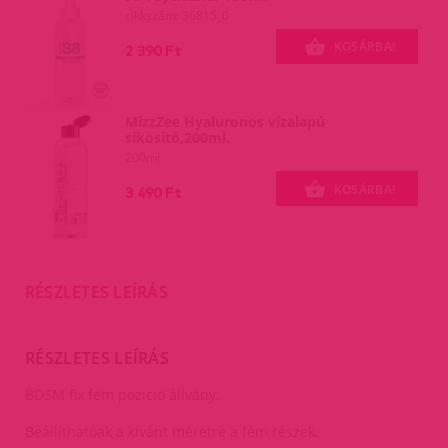
cikkszám: 36815_0
KOSÁRBA!
2 390 Ft
MizzZee Hyaluronos vízalapú
síkosító,200ml.
200ml
KOSÁRBA!
3 490 Ft
RÉSZLETES LEÍRÁS
RÉSZLETES LEÍRÁS
BDSM fix fém pozició állvány.
Beállíthatóak a kívánt méretre a fém részek.