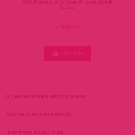
Wet Pussies-Juicy Snatch -csak víz kell
hozzá.
7 990 Ft
RÉSZLETEK
A LEGNAGYOBB EROTIC SHOP
MAXIMÁLIS DISZKRÉCIÓ
INGYENES SZÁLLÍTÁS