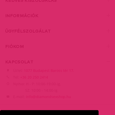
KEDVES KISZOLGÁLÁS
INFORMÁCIÓK
ÜGYFÉLSZOLGÁLAT
FIÓKOM
KAPCSOLAT
Üzlet:
1077 Budapest Baross tér 17.
Tel:
+36 20 250 2414
Nyitva: H - P: 10:00-19:00-ig,
SZ: 10:00 - 14:00-ig
E-mail:
info@diamondsexshop.hu