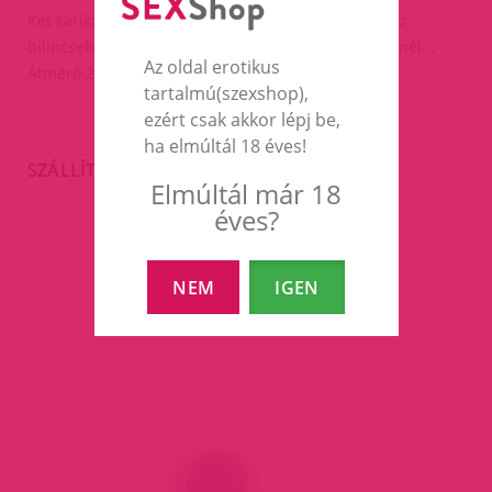
Két karikával a végén amire tetszés szerint rakhatsz
bilincseket,nyakörvet,láb bilincset vagy amit szeretnél...
Az oldal erotikus
Átmérő:25mm
tartalmú(szexshop),
ezért csak akkor lépj be,
ha elmúltál 18 éves!
SZÁLLÍTÁS
Elmúltál már 18
éves?
EZEK A TERMÉKEK IS
NEM
IGEN
ÉRDEKELHETNEK TÉGED