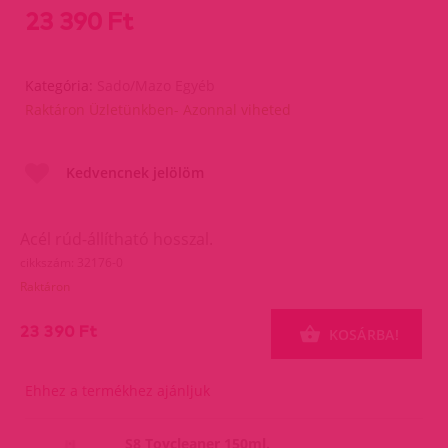
23 390 Ft
Kategória:
Sado/Mazo Egyéb
Raktáron Üzletünkben- Azonnal viheted
Kedvencnek jelölöm
Acél rúd-állítható hosszal.
cikkszám: 32176-0
Raktáron
23 390 Ft
KOSÁRBA!
Ehhez a termékhez ajánljuk
S8 Toycleaner 150ml.