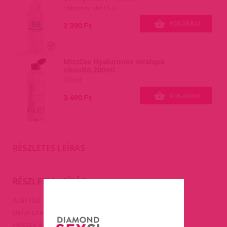
cikkszám: 36815_0
KOSÁRBA!
2 390 Ft
MizzZee Hyaluronos vízalapú
síkosító,200ml.
200ml
KOSÁRBA!
3 490 Ft
RÉSZLETES LEÍRÁS
RÉSZLETES LEÍRÁS
Acél rúd-állítható hosszal.
Belül üreges rozsdamentes acél rúd.
Hossza állítható:62-80cm között.