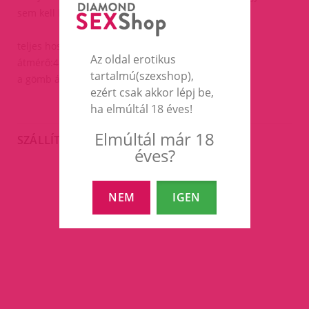
sem kell kivenni ha esetleg pisilned kell.
teljes hossz: 75 mm,
Az oldal erotikus
átmérő:4-11 mm
tartalmú(szexshop),
a gömb átmérője:23mm
ezért csak akkor lépj be,
ha elmúltál 18 éves!
Elmúltál már 18
SZÁLLÍTÁS
éves?
NEM
IGEN
EZEK A TERMÉKEK IS
ÉRDEKELHETNEK TÉGED