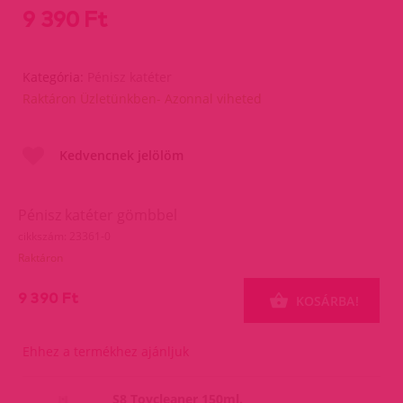
9 390 Ft
Kategória:
Pénisz katéter
Raktáron Üzletünkben- Azonnal viheted
Kedvencnek jelölöm
Pénisz katéter gömbbel
cikkszám: 23361-0
Raktáron
9 390 Ft
KOSÁRBA!
Ehhez a termékhez ajánljuk
S8 Toycleaner 150ml.