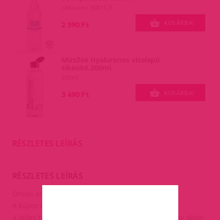
cikkszám: 36815_0
KOSÁRBA!
2 390 Ft
MizzZee Hyaluronos vízalapú
síkosító,200ml.
200ml
KOSÁRBA!
3 490 Ft
RÉSZLETES LEÍRÁS
RÉSZLETES LEÍRÁS
Orvosi acél amit a húgycsőbe kell helyezni.
A kúpos rúd gömbben végződik.
A teljes hosszában egy 2-3 mm -es lyuk fut végig, így akkor