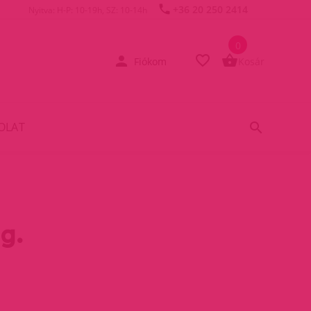
+36 20 250 2414
Nyitva: H-P: 10-19h, SZ: 10-14h
0
Fiókom
Kosár
OLAT
g.