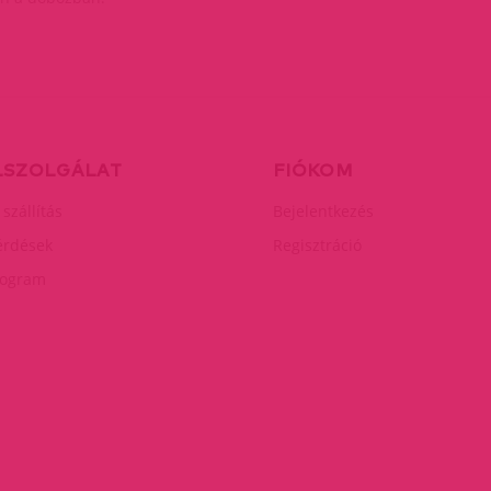
LSZOLGÁLAT
FIÓKOM
 szállítás
Bejelentkezés
érdések
Regisztráció
rogram