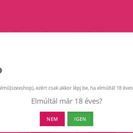
kk gyűrű miatt, ami feszesen a makk alá kerül.
almú(szexshop), ezért csak akkor lépj be, ha elmúltál 18 éves
EZEK A TERMÉKEK IS ÉRDEKELHETNEK 
Elmúltál már 18 éves?
NEM
IGEN