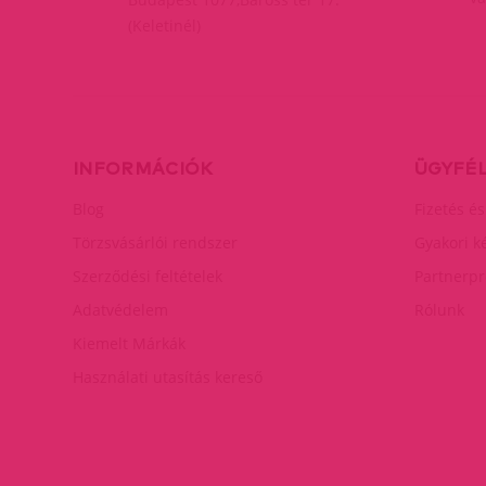
(Keletinél)
INFORMÁCIÓK
ÜGYFÉ
Blog
Fizetés és
Törzsvásárlói rendszer
Gyakori k
Szerződési feltételek
Partnerp
Adatvédelem
Rólunk
Kiemelt Márkák
Használati utasítás kereső