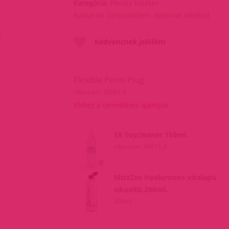
Kategória:
Pénisz katéter
Raktáron Üzletünkben- Azonnal viheted
Kedvencnek jelölöm
Flexible Penis Plug.
cikkszám: 33683-0
Ehhez a termékhez ajánljuk
S8 Toycleaner 150ml.
cikkszám: 36815_0
MizzZee Hyaluronos vízalapú
síkosító,200ml.
200ml