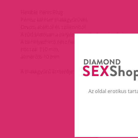
Flexible Penis Plug.
Pénisz katéter makkgyűrűvel.
Orvosi acélból és szilikonból.
A rúd biztosan a helyén marad a hozzá erősített ma
A behelyezhető rész flexibilis a szilikon cső miatt.
hossza: 110 mm,
átmérő:6-10 mm.
A makkgyűrű átmérője:30mm.
Az oldal erotikus tart