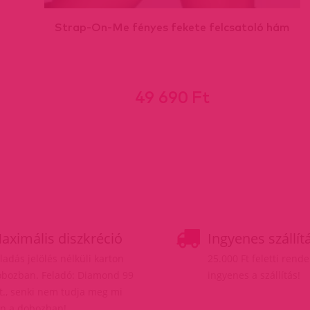
Strap-On-Me fényes fekete felcsatoló hám
49 690 Ft
aximális diszkréció
Ingyenes szállít
ladás jelölés nélküli karton
25.000 Ft feletti rend
bozban. Feladó: Diamond 99
ingyenes a szállítás!
t., senki nem tudja meg mi
n a dobozban!