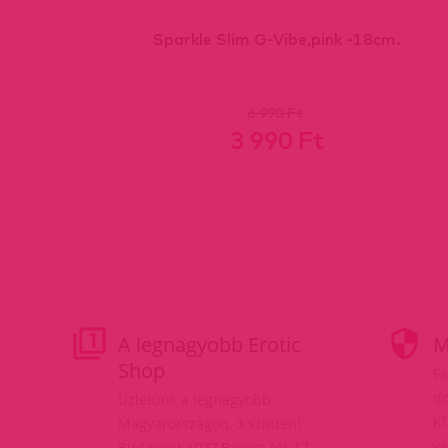
Sparkle Slim G-Vibe,pink -18cm.
6 990 Ft
3 990 Ft
A legnagyobb Erotic
M
Shop
Fe
do
Üzletünk a legnagyobb
Kf
Magyarországon, 3 szinten!
va
Budapest 1077,Baross tér 17.