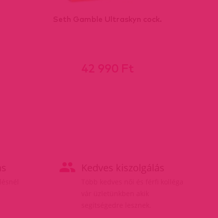
Seth Gamble Ultraskyn cock.
42 990 Ft
ás
Kedves kiszolgálás
elésnél
Több kedves női és férfi kolléga
vár üzletünkben akik
segítségedre lesznek.