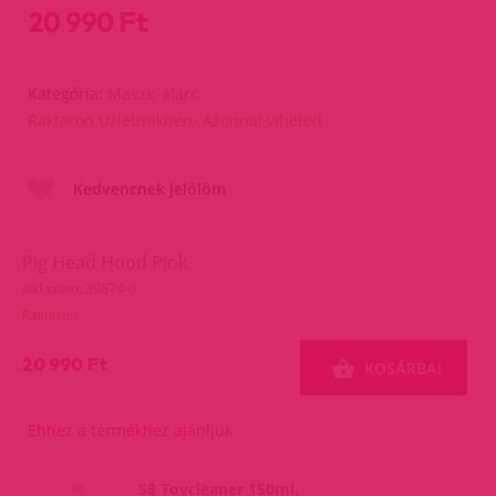
20 990 Ft
Kategória:
Maszk, álarc
Raktáron Üzletünkben- Azonnal viheted
Kedvencnek jelölöm
Pig Head Hood Pink.
cikkszám: 39874-0
Raktáron
20 990 Ft
KOSÁRBA!
Ehhez a termékhez ajánljuk
S8 Toycleaner 150ml.