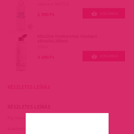
cikkszám: 36815_0
KOSÁRBA!
2 390 Ft
MizzZee Hyaluronos vízalapú
síkosító,200ml.
200ml
KOSÁRBA!
3 490 Ft
RÉSZLETES LEÍRÁS
RÉSZLETES LEÍRÁS
Pig Head Hood Pink.
Kivehető orrral és puha fülekkel rendelkezik (belül