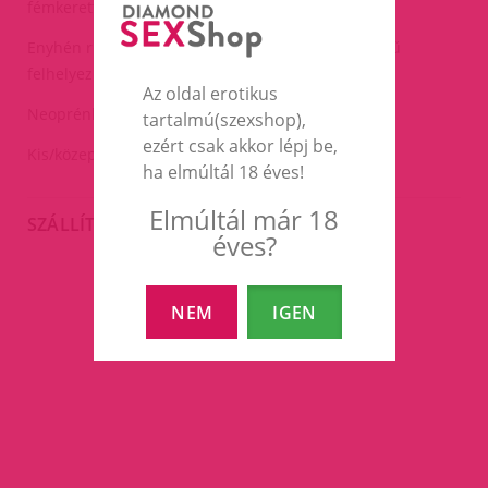
fémkerettel).
Enyhén rugalmas anyagának köszönhetően könnyű
felhelyezni a fejre.
Az oldal erotikus
Neoprénből készült
tartalmú(szexshop),
ezért csak akkor lépj be,
Kis/közepes méret-inkább női fejre jó.
ha elmúltál 18 éves!
Elmúltál már 18
SZÁLLÍTÁS
éves?
NEM
IGEN
EZEK A TERMÉKEK IS
ÉRDEKELHETNEK TÉGED