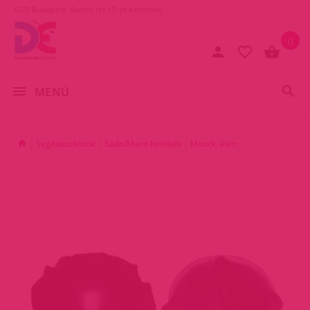
1077 Budapest, Baross tér 17. (A Keletinél)
0
MENÜ
Segédeszközök
Sado/Mazo kellékek
Maszk, álarc