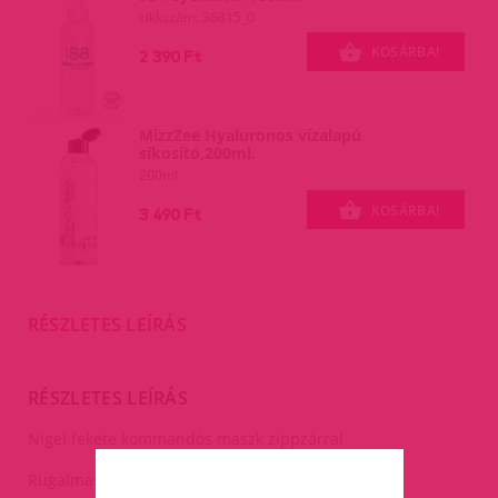
cikkszám: 36815_0
KOSÁRBA!
2 390 Ft
MizzZee Hyaluronos vízalapú
síkosító,200ml.
200ml
KOSÁRBA!
3 490 Ft
RÉSZLETES LEÍRÁS
RÉSZLETES LEÍRÁS
Nigel fekete kommandós maszk zippzárral
Rugalmas anyagból