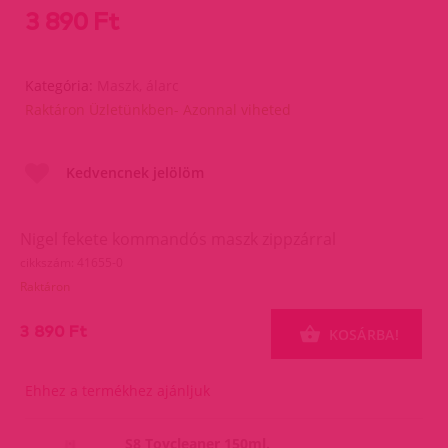
3 890 Ft
Kategória:
Maszk, álarc
Raktáron Üzletünkben- Azonnal viheted
Kedvencnek jelölöm
Nigel fekete kommandós maszk zippzárral
cikkszám: 41655-0
Raktáron
3 890 Ft
KOSÁRBA!
Ehhez a termékhez ajánljuk
S8 Toycleaner 150ml.