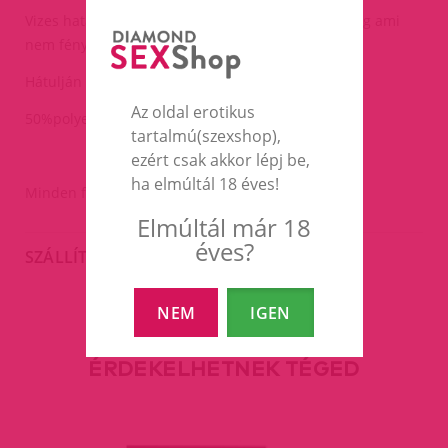
Vizes hatású fényes anyag kívülről,belül sima anyag ami
nem fényes..
Hátulján zippzárral.
Az oldal erotikus
50%polyester, 10%Polyurethane, 40%pvc.
tartalmú(szexshop),
ezért csak akkor lépj be,
ha elmúltál 18 éves!
Minden fejméretre jó-tágul.
Elmúltál már 18
éves?
SZÁLLÍTÁS
NEM
IGEN
EZEK A TERMÉKEK IS
ÉRDEKELHETNEK TÉGED