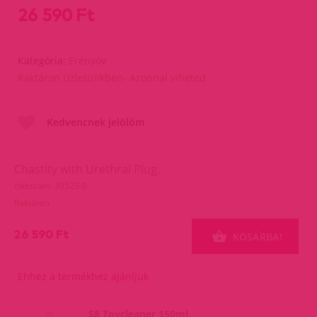
26 590 Ft
Kategória:
Erényöv
Raktáron Üzletünkben- Azonnal viheted
Kedvencnek jelölöm
Chastity with Urethral Plug.
cikkszám: 39525-0
Raktáron
26 590 Ft
KOSÁRBA!
Ehhez a termékhez ajánljuk
S8 Toycleaner 150ml.