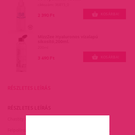
cikkszám: 36815_0
KOSÁRBA!
2 390 Ft
MizzZee Hyaluronos vízalapú
síkosító,200ml.
200ml
KOSÁRBA!
3 490 Ft
RÉSZLETES LEÍRÁS
RÉSZLETES LEÍRÁS
Chastity with Urethral Plug.
Felpolírozott rozsdamentes acél erényöv férfiaknak.