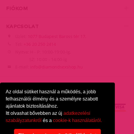
FIÓKOM
KAPCSOLAT
Üzlet:
1077 Budapest Baross tér 17.
Tel:
+36 20 250 2414
Nyitva: H - P: 10:00-19:00-ig,
SZ: 10:00 - 14:00-ig
E-mail:
info@diamondsexshop.hu
Az oldal sütiket használ a működés, a jobb
felhasználói élmény és a személyre szabott
ajánlatok biztosításához.
Itt olvashat bővebben az új
adatkezelési
szabályzatunkról
és a
cookie-k használatáról.
DiamondSexshop
© 2026.
Minden jog fenntartva.