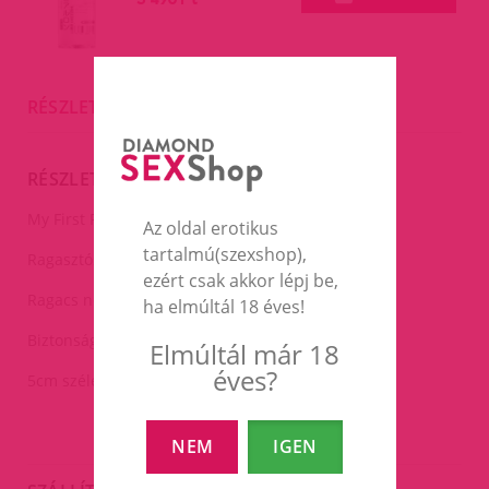
RÉSZLETES LEÍRÁS
RÉSZLETES LEÍRÁS
My First Pleasure Tape-12,5m.
Az oldal erotikus
tartalmú(szexshop),
Ragasztószalag.
ezért csak akkor lépj be,
Ragacs nélküli fólia tulajdonképpen.
ha elmúltál 18 éves!
Biztonságos !
Elmúltál már 18
éves?
5cm széles és 12,5m hosszú.
NEM
IGEN