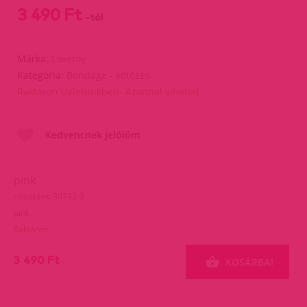
3 490 Ft
-tól
Márka:
Lovetoy
Kategória:
Bondage - kötözés
Raktáron Üzletünkben- Azonnal viheted
Kedvencnek jelölöm
pink
cikkszám: 30732-2
pink
Raktáron
3 490 Ft
KOSÁRBA!