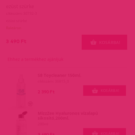
ezüst szürke
cikkszám: 30732-3
ezüst szürke
Raktáron
3 490 Ft
KOSÁRBA!
Ehhez a termékhez ajánljuk
S8 Toycleaner 150ml.
cikkszám: 36815_0
KOSÁRBA!
2 390 Ft
MizzZee Hyaluronos vízalapú
síkosító,200ml.
200ml
KOSÁRBA!
3 490 Ft