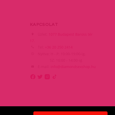
KAPCSOLAT
Üzlet:
1077 Budapest Baross tér
17.
Tel:
+36 20 250 2414
Nyitva: H - P: 10:00-19:00-ig,
SZ: 10:00 - 14:00-ig
E-mail:
info@diamondsexshop.hu