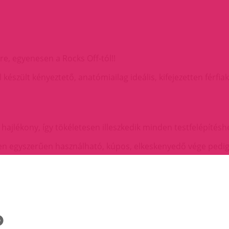
e, egyenesen a Rocks Off-tól!!
készült kényeztető, anatómiailag ideális, kifejezetten férfiak
hajlékony, így tökéletesen illeszkedik minden testfelépítésh
en egyszerűen használható, kúpos, elkeskenyedő vége pedig
ben érzéki masszázzsal kényezteti a gátat, vagy a heréket.
 vibrációval kényeztet, mely egyszerűen gombnyomásra 10 r