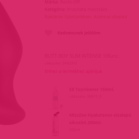
Márka:
Rocks-Off
Kategória:
Prosztata masszázs
Raktáron Üzletünkben- Azonnal viheted
Kedvencnek jelölöm
BUTT-BOY SLIM INTENSE 10func.
cikkszám: 34433-0
Ehhez a termékhez ajánljuk
S8 Toycleaner 150ml.
cikkszám: 36815_0
MizzZee Hyaluronos vízalapú
síkosító,200ml.
200ml