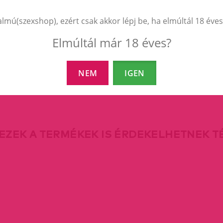
almú(szexshop), ezért csak akkor lépj be, ha elmúltál 18 éves
Elmúltál már 18 éves?
NEM
IGEN
EZEK A TERMÉKEK IS ÉRDEKELHETNEK 