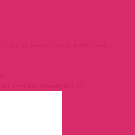
 számára kifejlesztett, erősen hajlított formával, a
ez.
 akár egy rakéta könnyedén hatol az
itmusban kapcsolható.