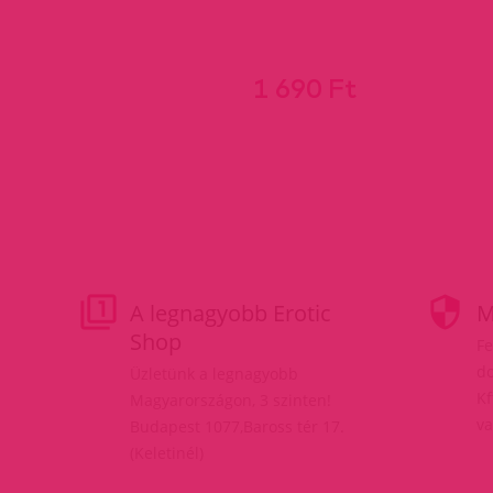
1 690 Ft
A legnagyobb Erotic
M
Shop
Fe
do
Üzletünk a legnagyobb
Kf
Magyarországon, 3 szinten!
va
Budapest 1077,Baross tér 17.
(Keletinél)