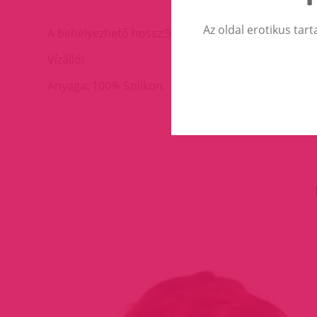
Az oldal erotikus tart
A behelyezhető hossz:9cm. Átmérője 1,6-3,5cm.
Vízálló!
Anyaga: 100% Szilikon.