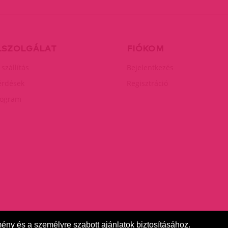
LSZOLGÁLAT
FIÓKOM
 szállítás
Bejelentkezés
érdések
Regisztráció
rogram
mény és a személyre szabott ajánlatok biztosításához.