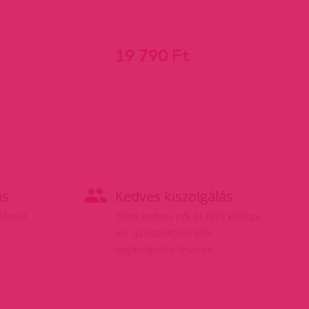
19 790 Ft
ás
Kedves kiszolgálás
elésnél
Több kedves női és férfi kolléga
vár üzletünkben akik
segítségedre lesznek.