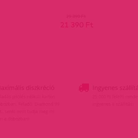
29 390 Ft
21 390 Ft
aximális diszkréció
Ingyenes szállít
ladás jelölés nélküli karton
25.000 Ft feletti rend
bozban. Feladó: Diamond 99
ingyenes a szállítás!
t., senki nem tudja meg mi
n a dobozban!