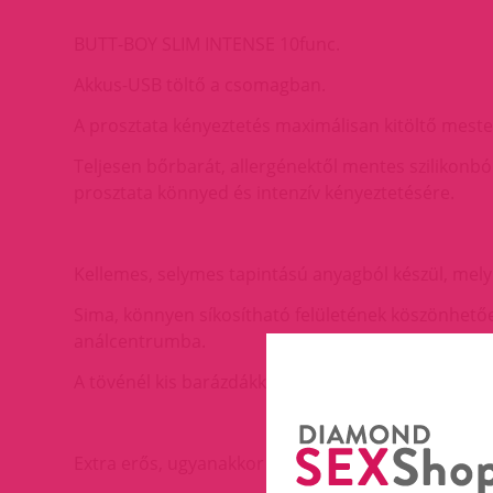
BUTT-BOY SLIM INTENSE 10func.
Akkus-USB töltő a csomagban.
A prosztata kényeztetés maximálisan kitöltő mester
Teljesen bőrbarát, allergénektől mentes szilikonból 
prosztata könnyed és intenzív kényeztetésére.
Kellemes, selymes tapintású anyagból készül, mely 
Sima, könnyen síkosítható felületének köszönhető
análcentrumba.
A tövénél kis barázdákkal készül, így használat köz
Extra erős, ugyanakkor nagyon csendes, diszkrét