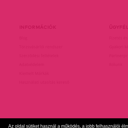
INFORMÁCIÓK
ÜGYFÉ
Blog
Fizetés és
Törzsvásárlói rendszer
Gyakori k
Szerződési feltételek
Partnerp
Adatvédelem
Rólunk
Kiemelt Márkák
Használati utasítás kereső
Az oldal sütiket használ a működés, a jobb felhasználói él