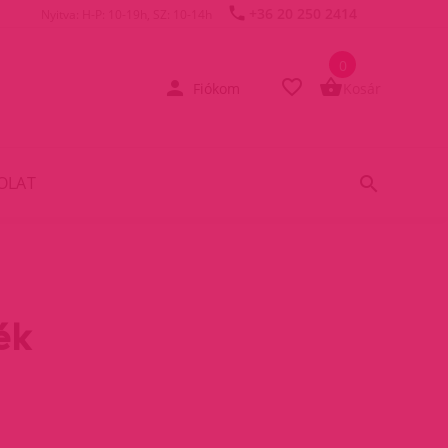
+36 20 250 2414
Nyitva: H-P: 10-19h, SZ: 10-14h
0
Fiókom
Kosár
OLAT
ék