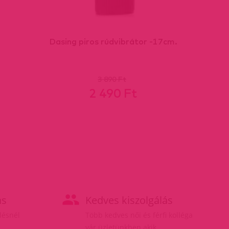
Dasing piros rúdvibrátor -17cm.
3 890 Ft
2 490 Ft
ás
Kedves kiszolgálás
elésnél
Több kedves női és férfi kolléga
vár üzletünkben akik