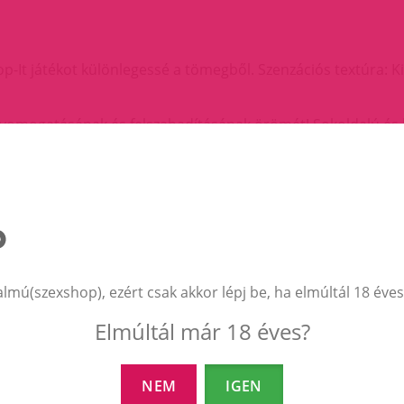
op-It játékot különlegessé a tömegből. Szenzációs textúra: K
yomogatásának és felszabadításának örömét! Sokoldalú és 
s otthoni, irodai, tantermi vagy bármilyen más használatra
híteni a stresszt és a szorongást.
lást.
alld a kielégítő "pukkanás" hangot. Ezután csavard el a Pop-
almú(szexshop), ezért csak akkor lépj be, ha elmúltál 18 éves
Elmúltál már 18 éves?
EZEK A TERMÉKEK IS ÉRDEKELHETNEK 
NEM
IGEN