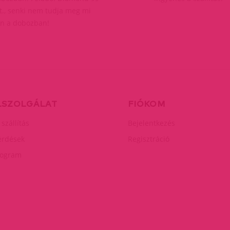
t., senki nem tudja meg mi
n a dobozban!
LSZOLGÁLAT
FIÓKOM
 szállítás
Bejelentkezés
érdések
Regisztráció
rogram