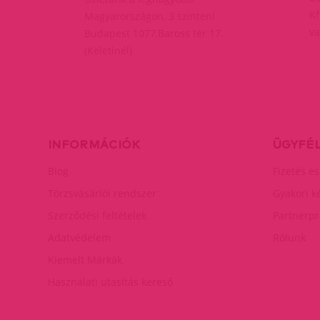
Kf
Magyarországon, 3 szinten!
va
Budapest 1077,Baross tér 17.
(Keletinél)
INFORMÁCIÓK
ÜGYFÉ
Blog
Fizetés és
Törzsvásárlói rendszer
Gyakori k
Szerződési feltételek
Partnerp
Adatvédelem
Rólunk
Kiemelt Márkák
Használati utasítás kereső