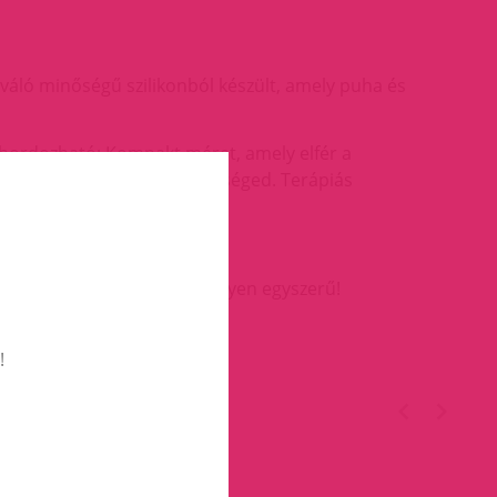
iváló minőségű szilikonból készült, amely puha és
hordozható: Kompakt méret, amely elfér a
, amikor pihenésre van szükséged. Terápiás
It játékot, és kezdd újra. Ilyen egyszerű!
!
TÉGED