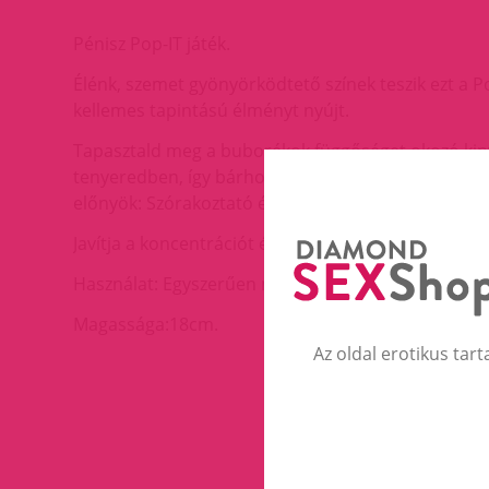
Pénisz Pop-IT játék.
Élénk, szemet gyönyörködtető színek teszik ezt a P
kellemes tapintású élményt nyújt.
Tapasztald meg a buborékok függőséget okozó kin
tenyeredben, így bárhová magaddal viheted. Ideáli
előnyök: Szórakoztató és hatékony módon segít eny
Javítja a koncentrációt és elősegíti a mentális ellazu
Használat: Egyszerűen nyomd be a buborékokat, és h
Magassága:18cm.
Az oldal erotikus tart