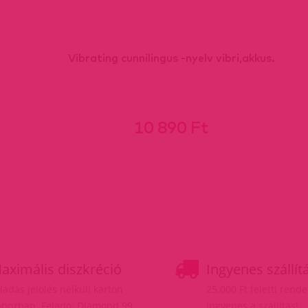
Vibrating cunnilingus -nyelv vibri,akkus.
10 890 Ft
aximális diszkréció
Ingyenes szállít
ladás jelölés nélküli karton
25.000 Ft feletti rend
bozban. Feladó: Diamond 99
ingyenes a szállítás!