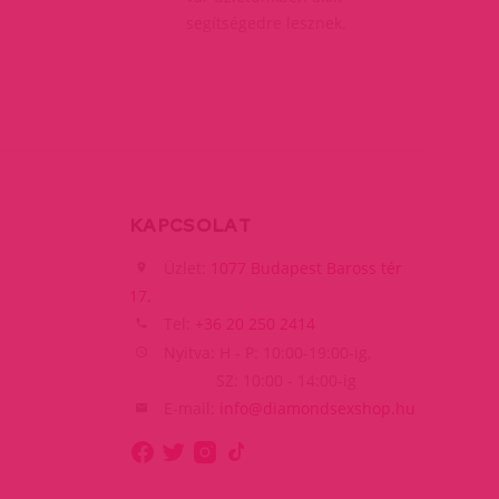
segítségedre lesznek.
KAPCSOLAT
Üzlet:
1077 Budapest Baross tér
17.
Tel:
+36 20 250 2414
Nyitva: H - P: 10:00-19:00-ig,
SZ: 10:00 - 14:00-ig
E-mail:
info@diamondsexshop.hu