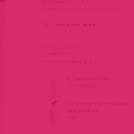
Kategória:
Poén, Ajándék
Raktáron Üzletünkben- Azonnal viheted
Kedvencnek jelölöm
Pénisz Pop-IT játék
cikkszám: 41688-0
Ehhez a termékhez ajánljuk
S8 Toycleaner 150ml.
cikkszám: 36815_0
MizzZee Hyaluronos vízalapú
síkosító,200ml.
200ml