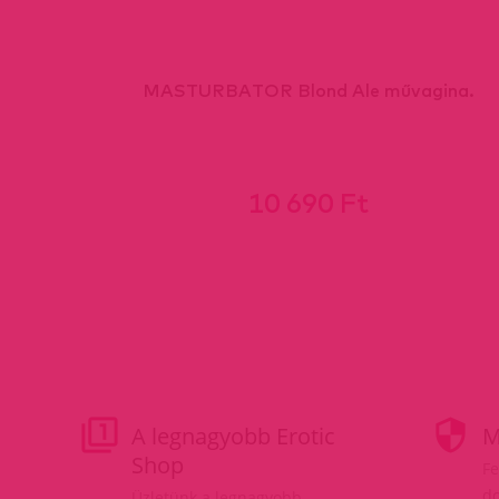
MASTURBATOR Blond Ale művagina.
10 690 Ft
A legnagyobb Erotic
M
Shop
Fe
do
Üzletünk a legnagyobb