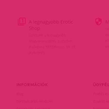
A legnagyobb Erotic
M
Shop
Fe
do
Üzletünk a legnagyobb
Kf
Magyarországon, 3 szinten!
va
Budapest 1077,Baross tér 17.
(Keletinél)
INFORMÁCIÓK
ÜGYFÉ
Blog
Fizetés és
Törzsvásárlói rendszer
Gyakori k
Szerződési feltételek
Partnerp