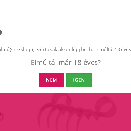
EZEK A TERMÉKEK IS ÉRDEKELHETNEK 
almú(szexshop), ezért csak akkor lépj be, ha elmúltál 18 éves
Elmúltál már 18 éves?
NEM
IGEN