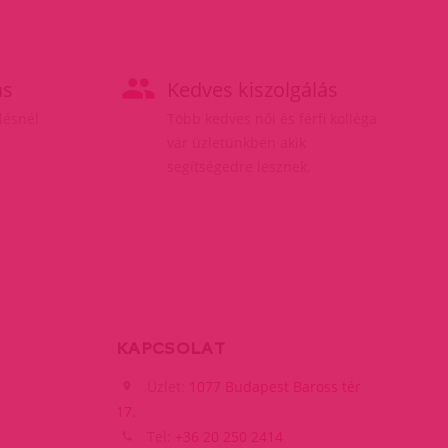
ás
Kedves kiszolgálás
elésnél
Több kedves női és férfi kolléga
vár üzletünkben akik
segítségedre lesznek.
KAPCSOLAT
Üzlet:
1077 Budapest Baross tér
17.
Tel:
+36 20 250 2414