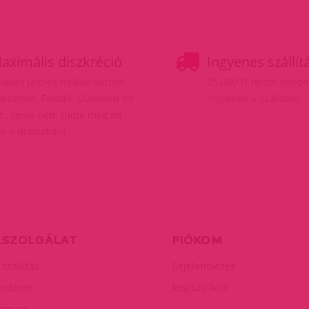
aximális diszkréció
Ingyenes szállít
ladás jelölés nélküli karton
25.000 Ft feletti rend
bozban. Feladó: Diamond 99
ingyenes a szállítás!
t., senki nem tudja meg mi
n a dobozban!
LSZOLGÁLAT
FIÓKOM
 szállítás
Bejelentkezés
érdések
Regisztráció
rogram