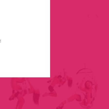
TÉGED
!