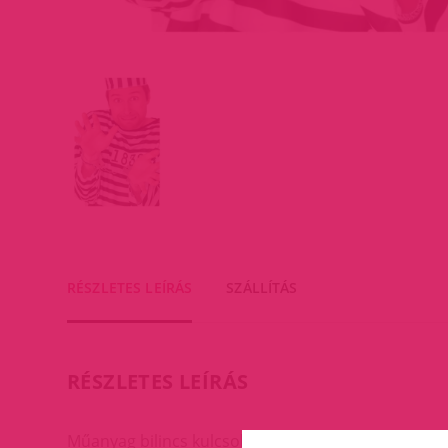
RÉSZLETES LEÍRÁS
SZÁLLÍTÁS
RÉSZLETES LEÍRÁS
Műanyag bilincs kulcsokkal.