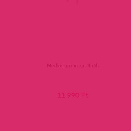
Medve karom -acélból.
11 990 Ft