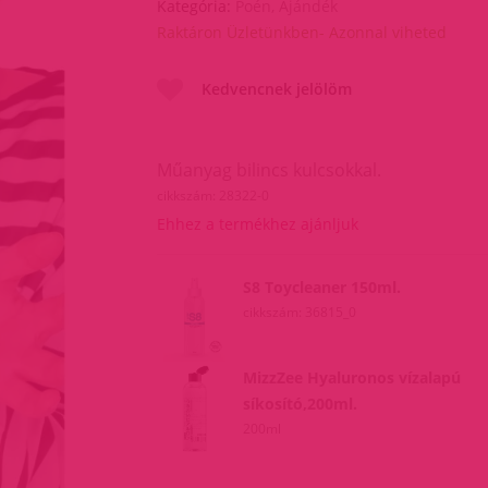
Kategória:
Poén, Ajándék
Raktáron Üzletünkben- Azonnal viheted
Kedvencnek jelölöm
Műanyag bilincs kulcsokkal.
cikkszám: 28322-0
Ehhez a termékhez ajánljuk
S8 Toycleaner 150ml.
cikkszám: 36815_0
MizzZee Hyaluronos vízalapú
síkosító,200ml.
200ml