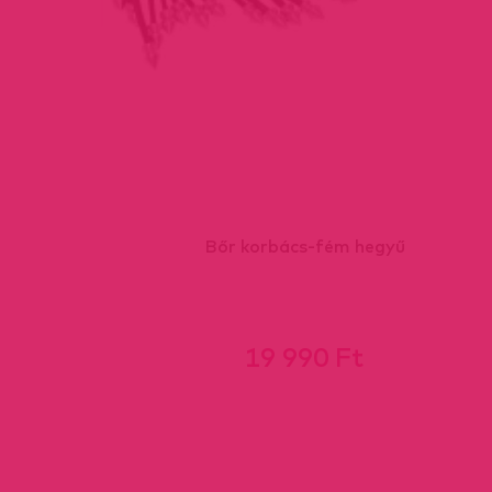
Bőr korbács-fém hegyű
19 990 Ft