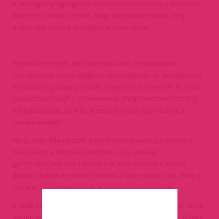
A Monogamy egy igazán szenvedélyes viszony a pároddal,
tökéletes eszköze annak, hogy kapcsolatotokban még
magasabb szintre emeljétek a szexualitás!
Egy kétszemélyes, felnőtteknek szóló, maximálisan
szórakoztató, romantikában, izgalmakban, de legfőképpen
erotikában gazdag párjáték, mely biztos élvezetet és intim
pillanatokat nyújt a játékosoknak, megfűszerezve ezzel a
párkapcsolatot, és még közelebb hozva egymáshoz a
szerelmeseket!
Nincs más feladatotok, mint megteremteni a megfelelő
hangulatot a környezetetekben, lágy zenével,
gyertyafénnyel, majd mindezek után néhány dobás a
dobókockákkal és elmerülhettek a Monogamy-ban, mely a
szerelem, a szenvedély és a bujaság társasjátéka.
A játék során több, mint 400 szórakoztató feladat vár rátok,
három különböző szinten (Intim, Szenvedély, Forró). Ahogy