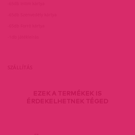
-65db Intim kártya
-65db Szenvedély kártya
-65db Forró kártya
-1db játékleírás
SZÁLLÍTÁS
EZEK A TERMÉKEK IS
ÉRDEKELHETNEK TÉGED