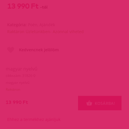
13 990 Ft
-tól
Kategória:
Poén, Ajándék
Raktáron Üzletünkben- Azonnal viheted
Kedvencnek jelölöm
magyar nyelvű
cikkszám: 31826-0
magyar nyelvű
Raktáron
13 990 Ft
KOSÁRBA!
Ehhez a termékhez ajánljuk