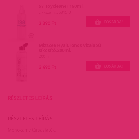
S8 Toycleaner 150ml.
cikkszám: 36815_0
KOSÁRBA!
2 390 Ft
MizzZee Hyaluronos vízalapú
síkosító,200ml.
200ml
KOSÁRBA!
3 490 Ft
RÉSZLETES LEÍRÁS
RÉSZLETES LEÍRÁS
Monogamy társasjáték.