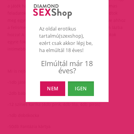
a játék halad előre vidám párbeszédekben és izgalmas
feladatokban lesz részetek, mialatt egyre többet tudtok
meg egymás testéről, elméjéről, egyre közelebb érve ahhoz
a felismeréshez, hogy mi az, ami a párotokat igazán lázba
Az oldal erotikus
hozza! A szinteken előrehaladva ahogy a hangulatotok
tartalmú(szexshop),
egyre fokozódik, úgy válnak a feladatok is egyre
ezért csak akkor lépj be,
intimebbekké, szenvedélyesebbekké, forróbbakká!
ha elmúltál 18 éves!
Elmúltál már 18
éves?
Mi is rejtőzik a dobozban?:
-1db játéktábla
NEM
IGEN
-2db bábu
-12 színes karika (4db pink, 4db lila, 4db piros)
-1db dobókocka
-50db Fantázia kártya