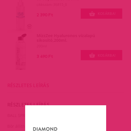
cikkszám: 36815_0
KOSÁRBA!
2 390 Ft
MizzZee Hyaluronos vízalapú
síkosító,200ml.
200ml
KOSÁRBA!
3 490 Ft
RÉSZLETES LEÍRÁS
RÉSZLETES LEÍRÁS
BALL SPREADER-33mm.
Bőr állítható heregyűrű patentokkal.