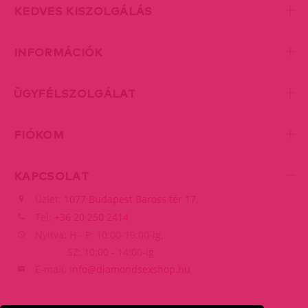
KEDVES KISZOLGÁLÁS
INFORMÁCIÓK
ÜGYFÉLSZOLGÁLAT
FIÓKOM
KAPCSOLAT
Üzlet:
1077 Budapest Baross tér 17.
Tel:
+36 20 250 2414
Nyitva: H - P: 10:00-19:00-ig,
SZ: 10:00 - 14:00-ig
E-mail:
info@diamondsexshop.hu