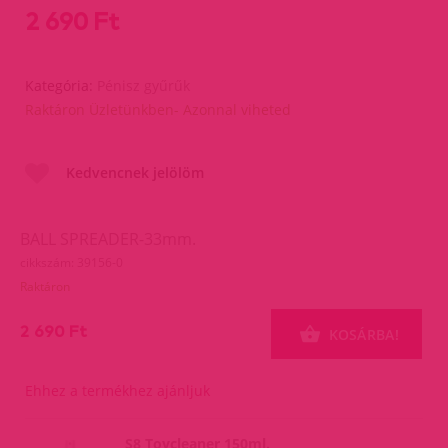
2 690 Ft
Kategória:
Pénisz gyűrűk
Raktáron Üzletünkben- Azonnal viheted
Kedvencnek jelölöm
BALL SPREADER-33mm.
cikkszám: 39156-0
Raktáron
2 690 Ft
KOSÁRBA!
Ehhez a termékhez ajánljuk
S8 Toycleaner 150ml.