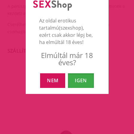
A péniszgyűrű enyhén rugalmas gumiból készült aminek a
kezdeti átmérője:33mm.
Az oldal erotikus
Cserélhető benne a péniszgyűrű ha akarod(nincs a
tartalmú(szexshop),
csomagban másik).
ezért csak akkor lépj be,
ha elmúltál 18 éves!
SZÁLLÍTÁS
Elmúltál már 18
éves?
EZEK A TERMÉKEK IS
NEM
IGEN
ÉRDEKELHETNEK TÉGED