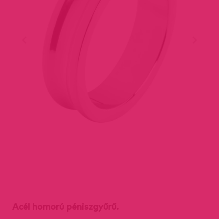
Acél homorú péniszgyűrű.