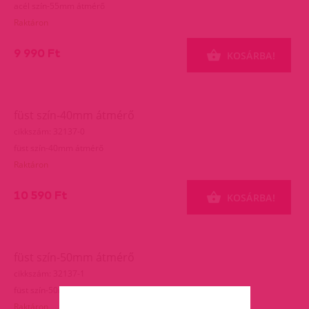
acél szín-55mm átmérő
Raktáron
9 990 Ft
KOSÁRBA!
füst szín-40mm átmérő
cikkszám: 32137-0
füst szín-40mm átmérő
Raktáron
10 590 Ft
KOSÁRBA!
füst szín-50mm átmérő
cikkszám: 32137-1
füst szín-50mm átmérő
Raktáron