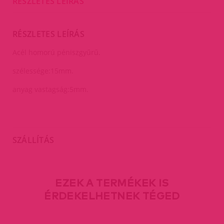
RÉSZLETES LEÍRÁS
RÉSZLETES LEÍRÁS
Acél homorú péniszgyűrű.
szélessége:15mm.
anyag vastagság:5mm.
SZÁLLÍTÁS
EZEK A TERMÉKEK IS
ÉRDEKELHETNEK TÉGED