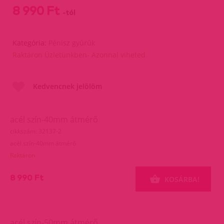
8 990 Ft
-tól
Kategória:
Pénisz gyűrűk
Raktáron Üzletünkben- Azonnal viheted
Kedvencnek jelölöm
acél szín-40mm átmérő
cikkszám: 32137-2
acél szín-40mm átmérő
Raktáron
8 990 Ft
KOSÁRBA!
acél szín-50mm átmérő