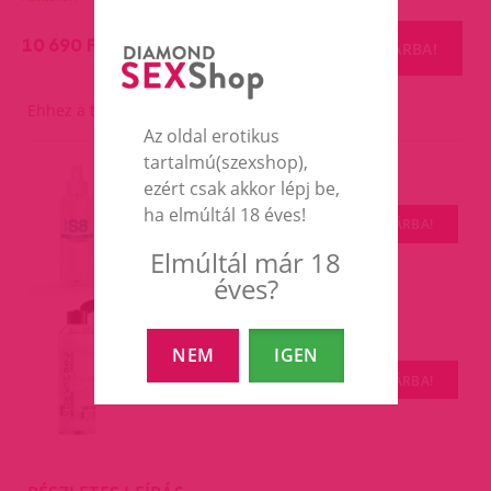
10 690 Ft
KOSÁRBA!
Ehhez a termékhez ajánljuk
Az oldal erotikus
tartalmú(szexshop),
S8 Toycleaner 150ml.
ezért csak akkor lépj be,
cikkszám: 36815_0
ha elmúltál 18 éves!
KOSÁRBA!
2 390 Ft
Elmúltál már 18
éves?
MizzZee Hyaluronos vízalapú
síkosító,200ml.
200ml
NEM
IGEN
KOSÁRBA!
3 490 Ft