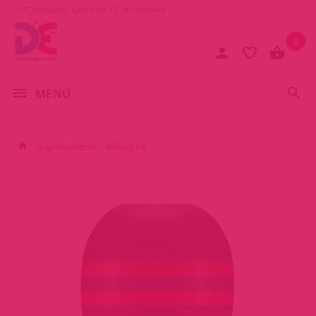
1077 Budapest, Baross tér 17. (A Keletinél)
0
MENÜ
Segédeszközök
Művagina