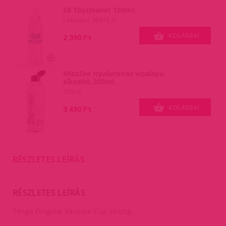
S8 Toycleaner 150ml.
cikkszám: 36815_0
KOSÁRBA!
2 390 Ft
MizzZee Hyaluronos vízalapú
síkosító,200ml.
200ml
KOSÁRBA!
3 490 Ft
RÉSZLETES LEÍRÁS
RÉSZLETES LEÍRÁS
Tenga Original Vacuum Cup strong.