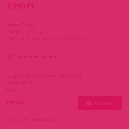
5 990 Ft
Márka:
Tenga
Kategória:
Művagina
Raktáron Üzletünkben- Azonnal viheted
Kedvencnek jelölöm
Tenga Original Vacuum Cup strong.
cikkszám: 38213-0
Raktáron
5 990 Ft
KOSÁRBA!
Ehhez a termékhez ajánljuk