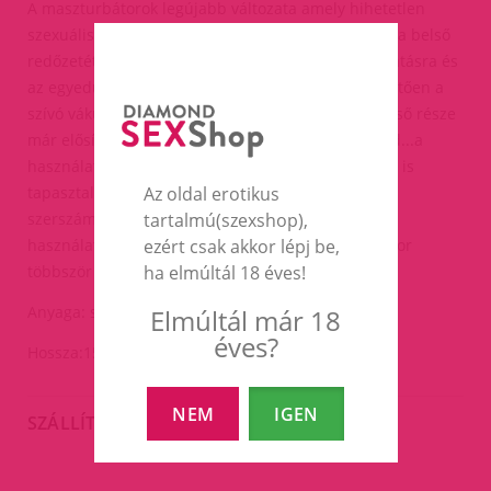
A maszturbátorok legújabb változata amely hihetetlen
szexuális élményben részesíti használóját...a Tenga belső
redőzetét lézertechnikával formálták tökéletes izgatásra és
az egyedülálló légszelepes megoldásnak köszönhetően a
szívó vákuum is fokozza az élményt... a termék belső része
már elősíkosított, így azzal sem kell még babrálnod...a
használat során még a cuppogó, szörcsögő hangot is
tapasztalod mintha egy hús-vér nő franciázna a
Az oldal erotikus
szerszámodon...a termék gyári ajánlása egyszeri
tartalmú(szexshop),
használatot javasol, de ha óvszerrel használod akkor
ezért csak akkor lépj be,
többször is lehet használni.
ha elmúltál 18 éves!
Anyaga: szilikon, , átmérője: rugalmas,
Elmúltál már 18
éves?
Hossza:15cm.
NEM
IGEN
SZÁLLÍTÁS