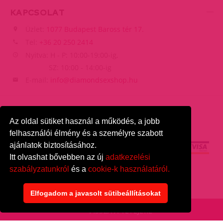
KAPCSOLAT
Üzlet:
1077 Budapest Baross tér 17.
Tel:
+36 20 250 2414
Nyitva: H - P: 10:00-19:00-ig,
SZ: 10:00 - 14:00-ig
E-mail:
info@diamondsexshop.hu
Az oldal sütiket használ a működés, a jobb
felhasználói élmény és a személyre szabott
ajánlatok biztosításához.
Itt olvashat bővebben az új
adatkezelési
szabályzatunkról
és a
cookie-k használatáról.
DiamondSexshop
© 2026.
Minden jog fenntartva.
Elfogadom a javasolt sütibeállításokat
VISSZA A TETEJÉRE