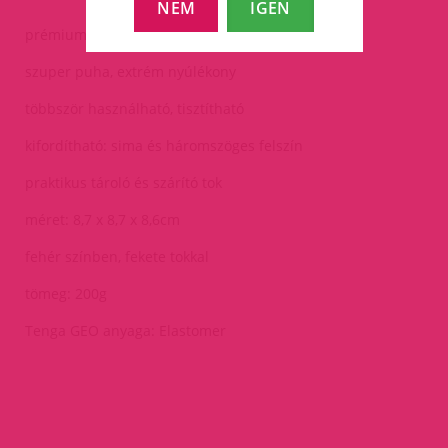
NEM
IGEN
prémium, bőrbarát anyag
szuper puha, extrém nyúlékony
többször használható, tisztítható
kifordítható: sima és háromszöges felszín
praktikus tároló és szárító tok
méret: 8,7 x 8,7 x 8,6cm
fehér színben, fekete tokkal
tömeg: 200g
Tenga GEO anyaga: Elastomer