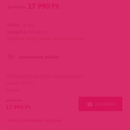
17 990 Ft
19 990 Ft
Márka:
Tenga
Kategória:
Művagina
Raktáron Üzletünkben- Azonnal viheted
Kedvencnek jelölöm
TENGA GEO GLACIER maszturbátor.
cikkszám: 37667-0
Raktáron
19 990 Ft
KOSÁRBA!
17 990 Ft
Ehhez a termékhez ajánljuk