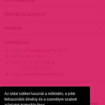
INFORMÁCIÓK
ÜGYFÉLSZOLGÁLAT
FIÓKOM
KAPCSOLAT
Üzlet:
1077 Budapest Baross tér 17.
Tel:
+36 20 250 2414
Nyitva: H - P: 10:00-19:00-ig,
SZ: 10:00 - 14:00-ig
E-mail:
info@diamondsexshop.hu
Az oldal sütiket használ a működés, a jobb
felhasználói élmény és a személyre szabott
ajánlatok biztosításához.