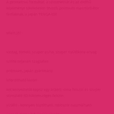
A geometriai formákat, a szimmetriát és az élethű
kéjélményt tökéletesen ötvöző, prémium maszturbátor
férfiaknak, a japán TENGA-tól!
Miért jó?
vastag, tömött, szuper puha, szuper nyúlékony anyag
szinte teljesen szagtalan
prémium, japán gyártmány
kifordítható kivitel
két kényeztetőt kapsz egy áráért: sima felszín és szuper
stimuláló 3D háromszöges felszín
vízálló - könnyen tisztítható, többször használható