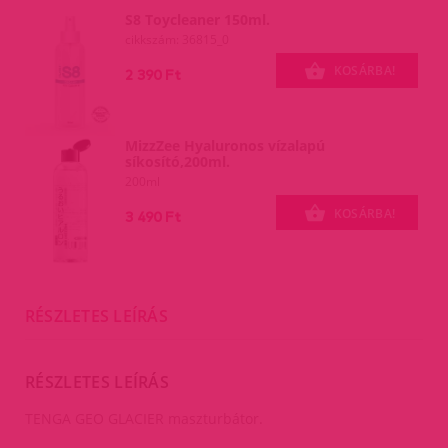
S8 Toycleaner 150ml.
cikkszám: 36815_0
KOSÁRBA!
2 390 Ft
MizzZee Hyaluronos vízalapú
síkosító,200ml.
200ml
KOSÁRBA!
3 490 Ft
RÉSZLETES LEÍRÁS
RÉSZLETES LEÍRÁS
TENGA GEO GLACIER maszturbátor.