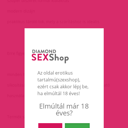
szuper diszkrét formai kialakítás
modern dizájn
praktikus tároló tok, mely a szárításhoz is ideális
Erre figyelj:
Az oldal erotikus
minden használat előtt és után alaposan tisztítsd
tartalmú(szexshop),
síkosításához kizárólag vízbázisú síkosító használható
ezért csak akkor lépj be,
ha elmúltál 18 éves!
használatához bő síkosítás javasolt
Elmúltál már 18
éves?
Termék specifikáció, tulajdonságok: