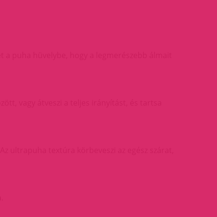
zét a puha hüvelybe, hogy a legmerészebb álmait
, vagy átveszi a teljes irányítást, és tartsa
z ultrapuha textúra körbeveszi az egész szárat,
.