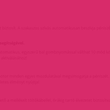
t biztosít. A szakaszos szívás automatikusan beszívja pénis
egítségével.
utomatikus, egyszerű bal gombnyomással válthat 10 mód között
 aktiválásához!
motor minden egyes mozdulatával megsimogatja a péniszét. A
letes élményt nyújtja!
ő a mellékelt töltőkábellel, órákig tartó élvezetet biztosítva