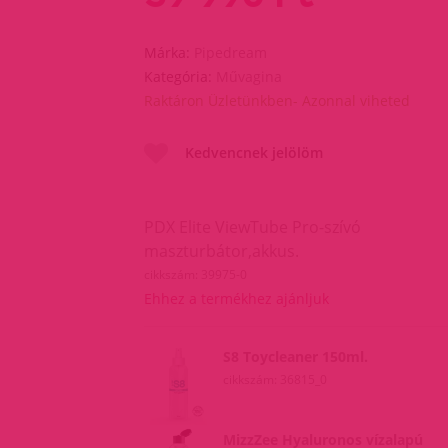
Márka:
Pipedream
Kategória:
Művagina
Raktáron Üzletünkben- Azonnal viheted
Kedvencnek jelölöm
PDX Elite ViewTube Pro-szívó
maszturbátor,akkus.
cikkszám: 39975-0
Ehhez a termékhez ajánljuk
S8 Toycleaner 150ml.
cikkszám: 36815_0
MizzZee Hyaluronos vízalapú