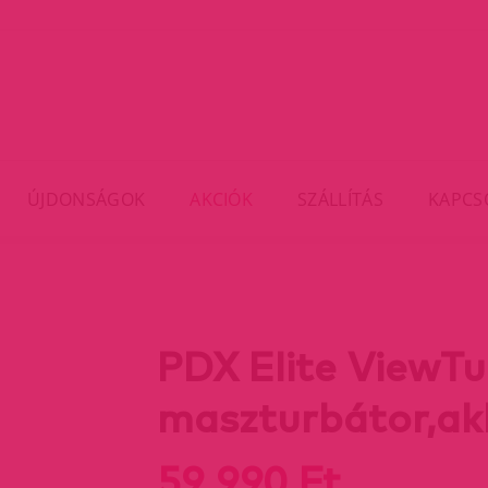
ÚJDONSÁGOK
AKCIÓK
SZÁLLÍTÁS
KAPCS
PDX Elite ViewTu
maszturbátor,ak
59 990 Ft