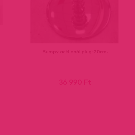
Bumpy acél anál plug-20cm.
36 990 Ft