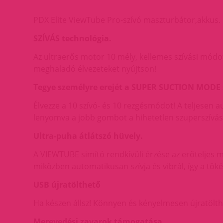
PDX Elite ViewTube Pro-szívó maszturbátor,akkus.
SZÍVÁS technológia.
Az ultraerős motor 10 mély, kellemes szívási módo
meghaladó élvezeteket nyújtson!
Tegye személyre erejét a SUPER SUCTION MODE s
Élvezze a 10 szívó- és 10 rezgésmódot! A teljesen a
lenyomva a jobb gombot a hihetetlen szuperszívás
Ultra-puha átlátszó hüvely.
A VIEWTUBE simító rendkívüli érzése az erőteljes 
miközben automatikusan szívja és vibrál, így a töké
USB újratölthető
Ha készen állsz! Könnyen és kényelmesen újratölthet
Merevedési zavarok támogatása.