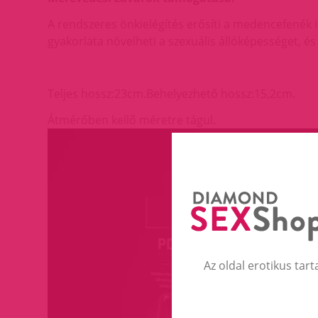
A rendszeres önkielégítés erősíti a medencefenék i
gyakorlata növelheti a szexuális állóképességet, és
Teljes hossz:23cm.Behelyezhető hossz:15,2cm.
Átmérőben kellő méretre tágul.
Az oldal erotikus tart