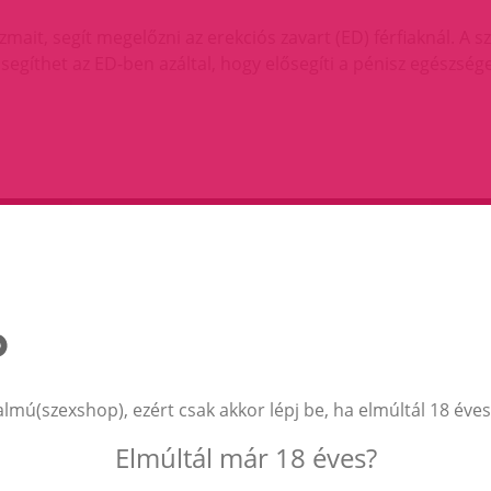
zmait, segít megelőzni az erekciós zavart (ED) férfiaknál. A
 segíthet az ED-ben azáltal, hogy elősegíti a pénisz egészsé
almú(szexshop), ezért csak akkor lépj be, ha elmúltál 18 éves
Elmúltál már 18 éves?