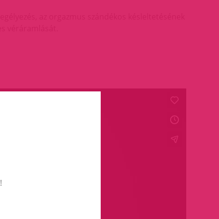
 szegélyezés, az orgazmus szándékos késleltetésének
ges véráramlását.
!