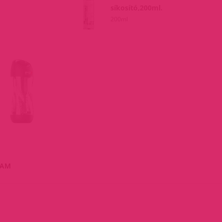
síkosító,200ml.
200ml
EAM