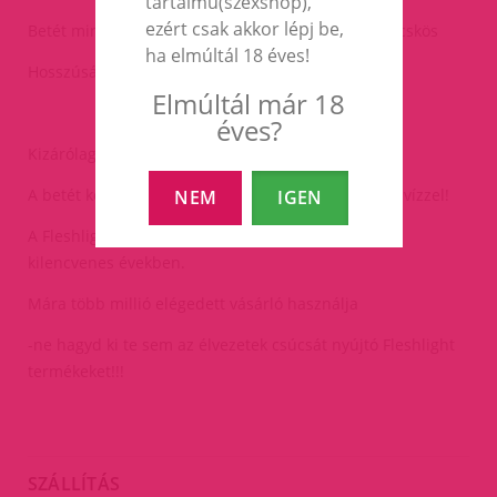
tartalmú(szexshop),
ezért csak akkor lépj be,
Betét mintázata:Stamina Training UNIT szűk és rücskös
ha elmúltál 18 éves!
Hosszúság: 25cm
Elmúltál már 18
éves?
Kizárólag vízalapú síkosítóval használd!
A betét könnyen kivehető és tisztítható szappanos vízzel!
NEM
IGEN
A Fleshlight az USA-ból indult világhódító útjára a
kilencvenes években.
Mára több millió elégedett vásárló használja
-ne hagyd ki te sem az élvezetek csúcsát nyújtó Fleshlight
termékeket!!!
SZÁLLÍTÁS