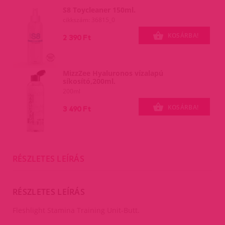
S8 Toycleaner 150ml.
cikkszám: 36815_0
KOSÁRBA!
2 390 Ft
MizzZee Hyaluronos vízalapú
síkosító,200ml.
200ml
KOSÁRBA!
3 490 Ft
RÉSZLETES LEÍRÁS
RÉSZLETES LEÍRÁS
Fleshlight Stamina Training Unit-Butt.