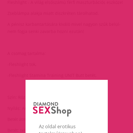
Fleshlight - A világ elsőszámú férfi maszturbációs eszköze!
Zseblámpa alakja miatt diszkréten tárolhatod.
A pénisz karbantartására kiváló mivel nagyon szűk belül-
nem fogja senki zavarba hozni ezután!
A csomag tartalma:
-Fleshlight tok,
-Fleshlight Stamina Training UNIT Butt betét,
Szín: Rózsaszín
Nyílás: Anus
Betét átmérő: 1cm(nyúlik a megfelelő méretre)
Az oldal erotikus
Betét: teljesen bőrszerű SuperSkin