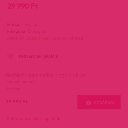
29 990 Ft
Márka:
Fleshlight
Kategória:
Művagina
Raktáron Üzletünkben- Azonnal viheted
Kedvencnek jelölöm
Fleshlight Stamina Training Unit-Butt.
cikkszám: 38124-0
Raktáron
29 990 Ft
KOSÁRBA!
Ehhez a termékhez ajánljuk