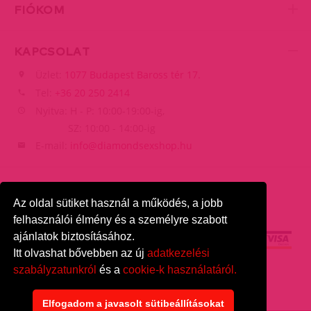
FIÓKOM
KAPCSOLAT
Üzlet:
1077 Budapest Baross tér 17.
Tel:
+36 20 250 2414
Nyitva: H - P: 10:00-19:00-ig,
SZ: 10:00 - 14:00-ig
E-mail:
info@diamondsexshop.hu
Az oldal sütiket használ a működés, a jobb
felhasználói élmény és a személyre szabott
ajánlatok biztosításához.
Itt olvashat bővebben az új
adatkezelési
szabályzatunkról
és a
cookie-k használatáról.
DiamondSexshop
© 2026.
Minden jog fenntartva.
Elfogadom a javasolt sütibeállításokat