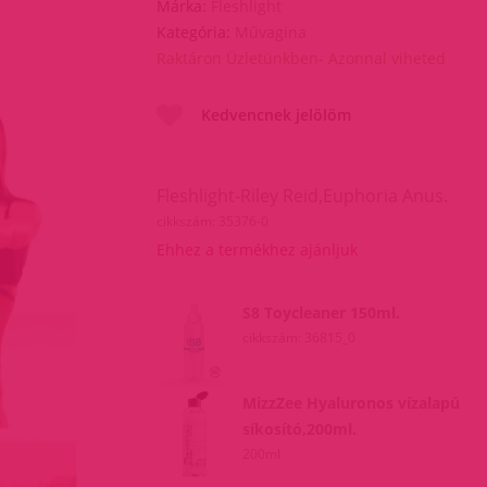
Márka:
Fleshlight
Kategória:
Művagina
Raktáron Üzletünkben- Azonnal viheted
Kedvencnek jelölöm
Fleshlight-Riley Reid,Euphoria Anus.
cikkszám: 35376-0
Ehhez a termékhez ajánljuk
S8 Toycleaner 150ml.
cikkszám: 36815_0
MizzZee Hyaluronos vízalapú
síkosító,200ml.
200ml