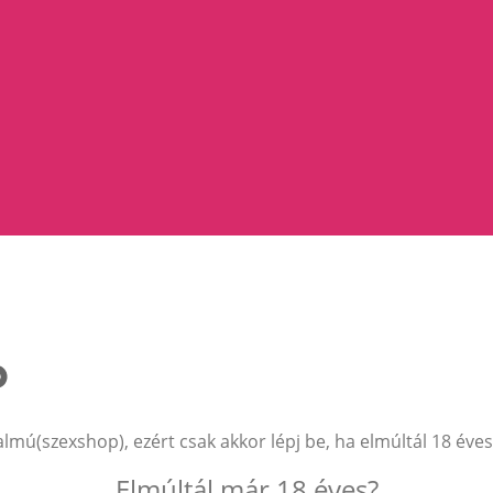
ízzel!
almú(szexshop), ezért csak akkor lépj be, ha elmúltál 18 éves
Elmúltál már 18 éves?