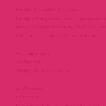
Fleshlight-Riley Reid,Euphoria Anus.
Fleshlight - A világ elsőszámú férfi maszturbációs e
Riley Reid a híres pornósztár megformázott anusa.
Zseblámpa alakja miatt diszkréten tárolhatod.
A csomag tartalma:
-Fleshlight tok,
-Fleshlight Euphoria anusbetét,
Szín: Rózsaszín
Nyílás: anusz
Betét átmérő: 1cm(nyúlik a megfelelő méretre)