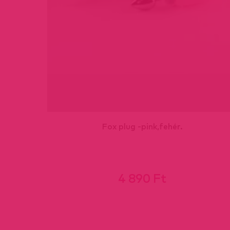
Fox plug -pink,fehér.
4 890 Ft