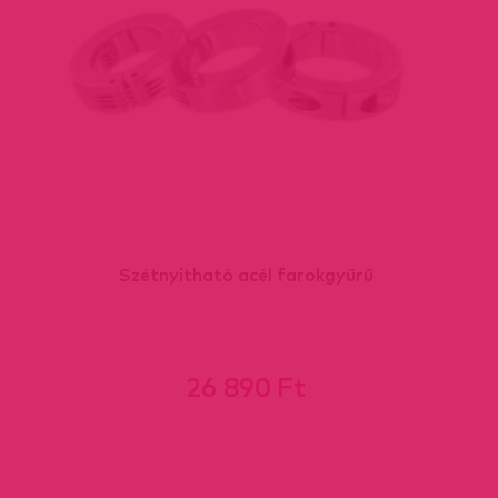
Szétnyitható acél farokgyűrű
26 890 Ft