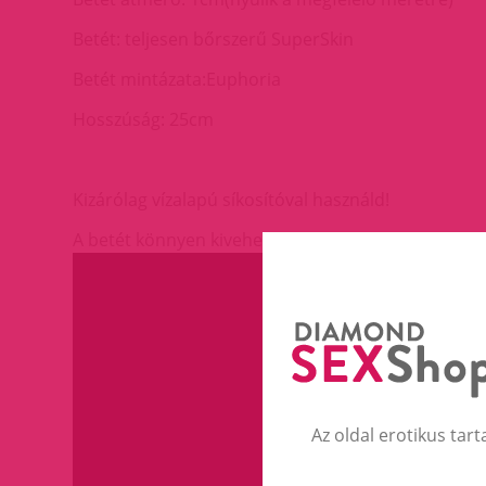
Betét: teljesen bőrszerű SuperSkin
Betét mintázata:Euphoria
Hosszúság: 25cm
Kizárólag vízalapú síkosítóval használd!
A betét könnyen kivehető és tisztítható szappanos v
Az oldal erotikus tart