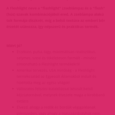
A Fleshlight neve a "flashlight" (zseblámpa) és a "flesh"
(hús) szavak kombinációjából ered. A zseblámpa alakú
tok formája diszkrét, míg a belső textúra az emberi bőr
érzetét utánozza, így népszerű és praktikus termék.
Miért jó?
Érzékien, puha, lágy, maximálisan realisztikus,
selymes, szexi és tökéletesen formált - mindez
elmondható a Fleshlight termékekről
Amerikai tervezés, USA minőség - a Fleshlight
termékcsalád az Egyesült Államokból indult és
hódította meg az egész világot!
Változatos felszíni kialakítással készült belső
kéjcsatornával, melynek élvezete maga a kirobbanó
extázis
Élvezd, ahogy a redők és bordák végigsiklanak
péniszeden, vagy ahogy a masszázsbolyhok nem