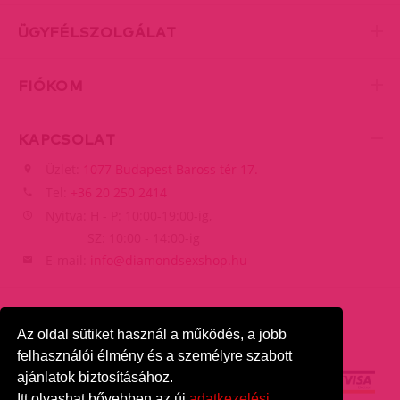
ÜGYFÉLSZOLGÁLAT
FIÓKOM
KAPCSOLAT
Üzlet:
1077 Budapest Baross tér 17.
Tel:
+36 20 250 2414
Nyitva: H - P: 10:00-19:00-ig,
SZ: 10:00 - 14:00-ig
E-mail:
info@diamondsexshop.hu
Az oldal sütiket használ a működés, a jobb
felhasználói élmény és a személyre szabott
ajánlatok biztosításához.
Itt olvashat bővebben az új
adatkezelési