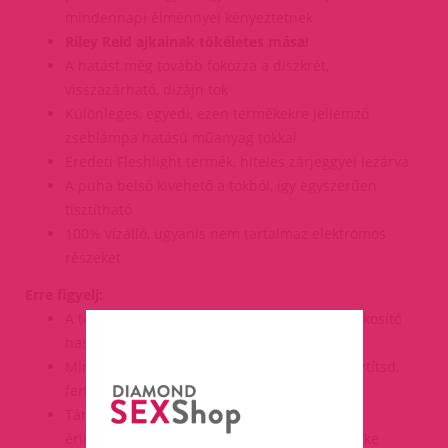
mindennapi élménnyel kényeztetnek
Riley Reid ajkainak tökéletes mása!
A hatást még tovább fokozza a diszkrét,
visszazárható, dizájn tok
Különleges, egyedi, ezen termékekre jellemző
zseblámpa hatású műanyag tokkal
Eredeti Fleshlight termék, hiteles zárjeggyel lezárva
A puha belső kivehető a tokból, így egyszerűen
tisztítható
100% vízálló, ugyanis nem tartalmaz elektromos
részeket
Erre figyelj:
A termék síkosításához kizárólag vízbázisú síkosító
használható
Minden használat előtt és után alaposan tisztítsd,
fertőtlenítsd
Tároláskor ügyelj arra, hogy a termékek ne
érintkezzenek egymással vagy más termékekke