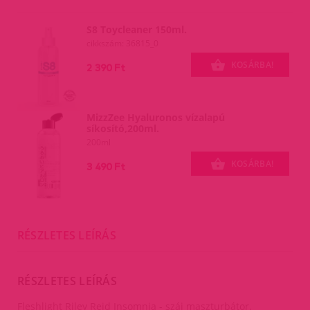
S8 Toycleaner 150ml.
cikkszám: 36815_0
KOSÁRBA!
2 390 Ft
MizzZee Hyaluronos vízalapú
síkosító,200ml.
200ml
KOSÁRBA!
3 490 Ft
RÉSZLETES LEÍRÁS
RÉSZLETES LEÍRÁS
Fleshlight Riley Reid Insomnia - száj maszturbátor.