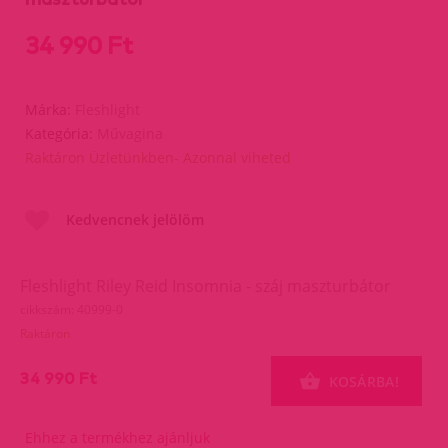
34 990 Ft
Márka:
Fleshlight
Kategória:
Művagina
Raktáron Üzletünkben- Azonnal viheted
Kedvencnek jelölöm
Fleshlight Riley Reid Insomnia - száj maszturbátor
cikkszám: 40999-0
Raktáron
34 990 Ft
KOSÁRBA!
Ehhez a termékhez ajánljuk