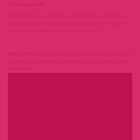
Tisztítási javaslat:
Kímélő szappanos, langyos vízzel alaposan át kell mosni,
majd leöblíteni és hagyni megszáradni. Ajánlott: Speciális
tisztítószer használata - külön rendelhető.
Extra TIPP:
a tisztítást, száradást követően ápold Fleshlight
púderrel, hogy megtartsa bársonyosságát. A púder külön
rendelhető.