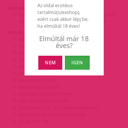
Az oldal erotikus
Használati TIPP!:
tartalmú(szexshop),
Nyisd fel a kupakot, síkosítsd a bejáratot megfelelő
ezért csak akkor lépj be,
mennyiségű vízbázisú síkosítóval és hatolj be!
ha elmúltál 18 éves!
Termék specifikáció, tulajdonságok:
Elmúltál már 18
egyedülálló USA minőség
éves?
realisztikus anyag
diszkrét, praktikus tárolótok
stimuláló belső textúra
NEM
IGEN
valóságos szexélmény
víz alatt is használható
könnyen tisztítható
teljes hossza: 24,8cm
behatolási mélység: 21,6cm
max. külső átmérő: 9,8cm
belső átmérő: kb. 1cm (nagyon rugalmas)
szín: bézs (tok), natúr (mandzsetta)
anyag: ABS, TPE.