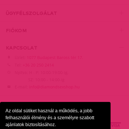
ÜGYFÉLSZOLGÁLAT
FIÓKOM
KAPCSOLAT
Üzlet:
1077 Budapest Baross tér 17.
Tel:
+36 20 250 2414
Nyitva: H - P: 10:00-19:00-ig,
SZ: 10:00 - 14:00-ig
E-mail:
info@diamondsexshop.hu
Az oldal sütiket használ a működés, a jobb
felhasználói élmény és a személyre szabott
ajánlatok biztosításához.