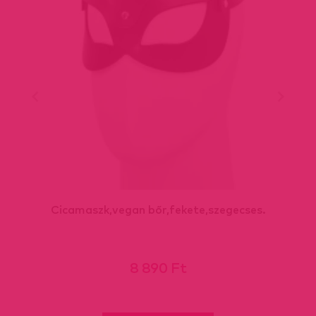
Cicamaszk,vegan bőr,fekete,szegecses.
8 890 Ft