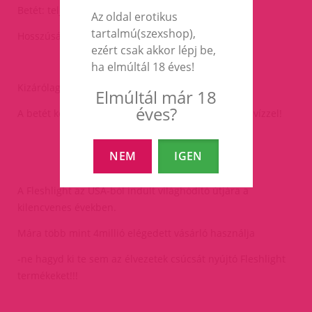
Betét: teljesen bőrszerű SuperSkin
Az oldal erotikus
tartalmú(szexshop),
Hosszúság: 25cm
ezért csak akkor lépj be,
ha elmúltál 18 éves!
Kizárólag vízalapú síkosítóval használd!
Elmúltál már 18
éves?
A betét könnyen kivehető és tisztítható szappanos vízzel!
NEM
IGEN
A Fleshlight az USA-ból indult világhódító útjára a
kilencvenes években.
Mára több mint 4millió elégedett vásárló használja
-ne hagyd ki te sem az élvezetek csúcsát nyújtó Fleshlight
termékeket!!!