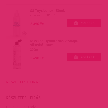
S8 Toycleaner 150ml.
cikkszám: 36815_0
KOSÁRBA!
2 390 Ft
MizzZee Hyaluronos vízalapú
síkosító,200ml.
200ml
KOSÁRBA!
3 490 Ft
RÉSZLETES LEÍRÁS
RÉSZLETES LEÍRÁS
Fleshlight Ice Lady.