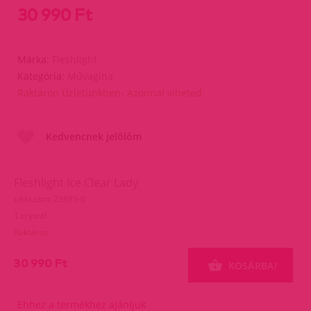
30 990 Ft
Márka:
Fleshlight
Kategória:
Művagina
Raktáron Üzletünkben- Azonnal viheted
Kedvencnek jelölöm
Fleshlight Ice Clear Lady
cikkszám: 23685-0
1.crystal
Raktáron
30 990 Ft
KOSÁRBA!
Ehhez a termékhez ajánljuk