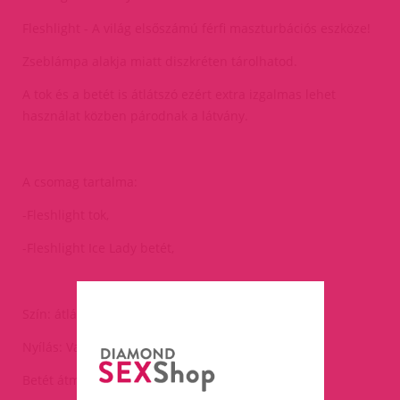
Fleshlight - A világ elsőszámú férfi maszturbációs eszköze!
Zseblámpa alakja miatt diszkréten tárolhatod.
A tok és a betét is átlátszó ezért extra izgalmas lehet
használat közben párodnak a látvány.
A csomag tartalma:
-Fleshlight tok,
-Fleshlight Ice Lady betét,
Szín: átlátszó
Nyílás: Vagina
Betét átmérő: 1cm(nyúlik a megfelelő méretre)