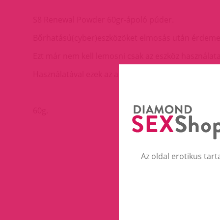
S8 Renewal Powder 60gr-ápoló púder.
Bőrhatású(cyber)eszközöket elmosás után érdemes 
Ezt már nem kell lemosni csak az eszköz használata
Használatával ezek az anyagok tovább sokkal tovább
60g.
Az oldal erotikus tart