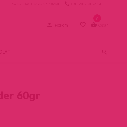
+36 20 250 2414
Nyitva: H-P: 10-19h, SZ: 10-14h
0
Fiókom
Kosár
OLAT
er 60gr