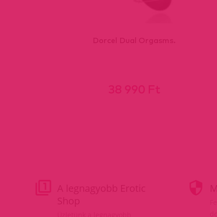
Dorcel Dual Orgasms.
38 990 Ft
A legnagyobb Erotic
M
Shop
Fe
do
Üzletünk a legnagyobb