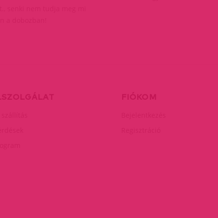
t., senki nem tudja meg mi
n a dobozban!
LSZOLGÁLAT
FIÓKOM
 szállítás
Bejelentkezés
érdések
Regisztráció
rogram