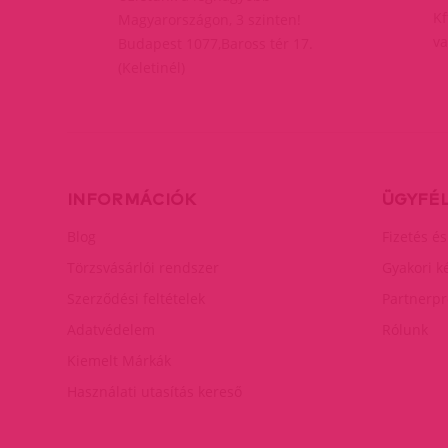
Kf
Magyarországon, 3 szinten!
va
Budapest 1077,Baross tér 17.
(Keletinél)
INFORMÁCIÓK
ÜGYFÉ
Blog
Fizetés és
Törzsvásárlói rendszer
Gyakori k
Szerződési feltételek
Partnerp
Adatvédelem
Rólunk
Kiemelt Márkák
Használati utasítás kereső