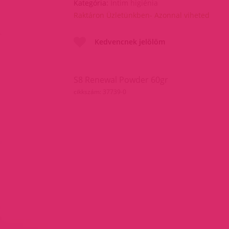
Kategória:
Intim higiénia
Raktáron Üzletünkben- Azonnal viheted
Kedvencnek jelölöm
S8 Renewal Powder 60gr
cikkszám: 37739-0